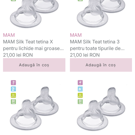
pentru
pentru
lichide
toate
mai
tipurile
groase
de
6m+
lichide
Vânzător:
Vânzător:
MAM
MAM
1
4m+
MAM Silk Teat tetina X
MAM Silk Teat tetina 3
buc/set
1
pentru lichide mai groase
pentru toate tipurile de
buc/set
6m+ 1 buc/set
Preț
21,00 lei RON
lichide 4m+ 1 buc/set
Preț
21,00 lei RON
standard
standard
Adaugă în coș
Adaugă în coș
MAM
MAM
Silk
Silk
Teat
Teat
tetina
tetina
2
silicon
pentru
4m+,
lapte
1
matern
buc
si
ceai