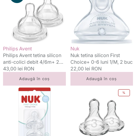
silicon
First
anti-
Choice+
colici
0-
debit
6
4/6m+
luni
2
1/M,
buc
2
Vânzător:
Vânzător:
Philips Avent
Nuk
buc
Philips Avent tetina silicon
Nuk tetina silicon First
anti-colici debit 4/6m+ 2
Choice+ 0-6 luni 1/M, 2 buc
buc
Preț
43,00 lei RON
Preț
22,00 lei RON
standard
standard
Adaugă în coș
Adaugă în coș
Nuk
Dr.
%
tetina
Brown's
silicon
tetina
First
silicon
Choice
gat
flux
ingust
S
3/6m+
1/0m+
2