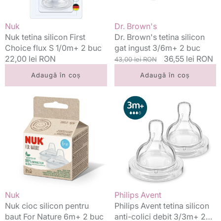
2
buc
buc
Vânzător:
Vânzător:
Nuk
Dr. Brown's
Nuk tetina silicon First
Dr. Brown's tetina silicon
Choice flux S 1/0m+ 2 buc
gat ingust 3/6m+ 2 buc
Preț
22,00 lei RON
Preț
Preț
36,55 lei RON
43,00 lei RON
standard
standard
redus
Adaugă în coș
Adaugă în coș
Nuk
Philips
cioc
Avent
silicon
tetina
pentru
silicon
baut
anti-
For
colici
Nature
debit
6m+
3/3m+
2
2
buc
buc
Vânzător:
Vânzător:
Nuk
Philips Avent
Nuk cioc silicon pentru
Philips Avent tetina silicon
baut For Nature 6m+ 2 buc
anti-colici debit 3/3m+ 2