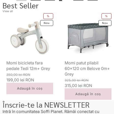
Best Seller
View all
Momi
Momi
%
%
bicicleta
patut
Nou
Nou
fara
pliabil
pedale
60x120
Tedi
cm
12m+
Belove
Grey
0m+
Grey
Momi bicicleta fara
Momi patut pliabil
pedale Tedi 12m+ Grey
60x120 cm Belove 0m+
Grey
Preț
Preț
350,00 lei RON
standard
199,00 lei RON
redus
Preț
Preț
325,00 lei RON
standard
315,00 lei RON
redus
Adaugă în coș
Adaugă în coș
Înscrie-te la NEWSLETTER
Intră în comunitatea Soffi Planet. Rămâi conectat cu