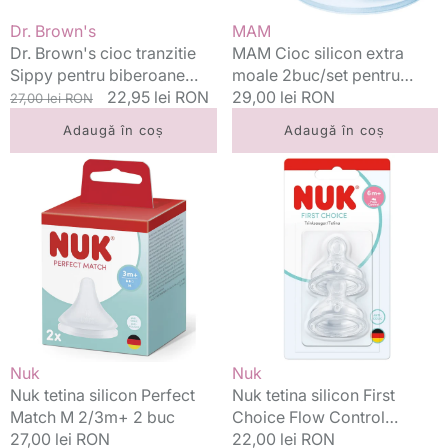
standard
Vânzător:
Vânzător:
Dr. Brown's
MAM
6m+,
Dr. Brown's cioc tranzitie
MAM Cioc silicon extra
2
Sippy pentru biberoane
moale 2buc/set pentru
buc
Options+ gat standard
Preț
Preț
22,95 lei RON
4m+
Preț
29,00 lei RON
27,00 lei RON
6m+, 2 buc
standard
redus
standard
Adaugă în coș
Adaugă în coș
Nuk
Nuk
tetina
tetina
silicon
silicon
Perfect
First
Match
Choice
M
Flow
2/3m+
Control
2
3/6m+
buc
2
buc
Vânzător:
Vânzător:
Nuk
Nuk
Nuk tetina silicon Perfect
Nuk tetina silicon First
Match M 2/3m+ 2 buc
Choice Flow Control
Preț
27,00 lei RON
3/6m+ 2 buc
Preț
22,00 lei RON