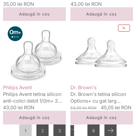
Preț
35,00 lei RON
buc
Preț
43,00 lei RON
standard
standard
Adaugă în coș
Adaugă în coș
Philips
Dr.
%
Avent
Brown's
tetina
tetina
silicon
silicon
anti-
Options+
colici
cu
debit
gat
1/0m+
larg
2
Preemie
buc
Flow
Vânzător:
Vânzător:
Philips Avent
Dr. Brown's
0m+,
Philips Avent tetina silicon
Dr. Brown's tetina silicon
2
anti-colici debit 1/0m+ 2
Options+ cu gat larg
buc
buc
Preț
43,00 lei RON
Preemie Flow 0m+, 2 buc
Preț
Preț
45,05 lei RON
53,00 lei RON
standard
standard
redus
Adaugă în coș
Adaugă în coș
…
1
2
3
6
Următorul