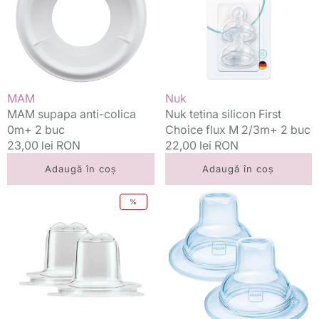
0m+
Choice
2
flux
buc
M
2/3m+
2
buc
Vânzător:
Vânzător:
MAM
Nuk
MAM supapa anti-colica
Nuk tetina silicon First
0m+ 2 buc
Choice flux M 2/3m+ 2 buc
Preț
23,00 lei RON
Preț
22,00 lei RON
standard
standard
Adaugă în coș
Adaugă în coș
Dr.
MAM
%
Brown's
Cioc
cioc
silicon
tranzitie
extra
Sippy
moale
pentru
2buc/set
biberoane
pentru
Options+
4m+
gat