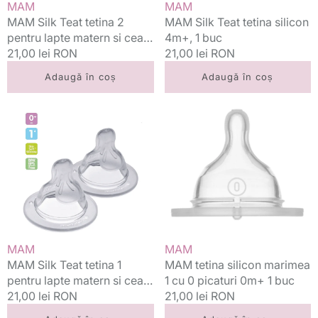
Vânzător:
Vânzător:
MAM
MAM
2m+,
MAM Silk Teat tetina 2
MAM Silk Teat tetina silicon
1
pentru lapte matern si ceai
4m+, 1 buc
buc
2m+, 1 buc
Preț
21,00 lei RON
Preț
21,00 lei RON
standard
standard
Adaugă în coș
Adaugă în coș
MAM
MAM
Silk
tetina
Teat
silicon
tetina
marimea
1
1
pentru
cu
lapte
0
matern
picaturi
si
0m+
ceai
1
Vânzător:
Vânzător:
MAM
MAM
0m+
buc
MAM Silk Teat tetina 1
MAM tetina silicon marimea
1
pentru lapte matern si ceai
1 cu 0 picaturi 0m+ 1 buc
buc
0m+ 1 buc
Preț
21,00 lei RON
Preț
21,00 lei RON
standard
standard