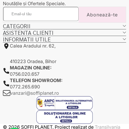
Noutățile și Ofertele Speciale.
Email-
Abonează-te
ul
tău
CATEGORII
ASISTENTA CLIENTI
INFORMATII UTILE
Calea Aradului nr. 62,
410223 Oradea, Bihor
MAGAZIN ONLINE:
0756.020.657
TELEFON SHOWROOM:
0772.265.690
vanzari@soffiplanet.ro
© 2026 SOFFI PLANET. Proiect realizat de
Transilvania