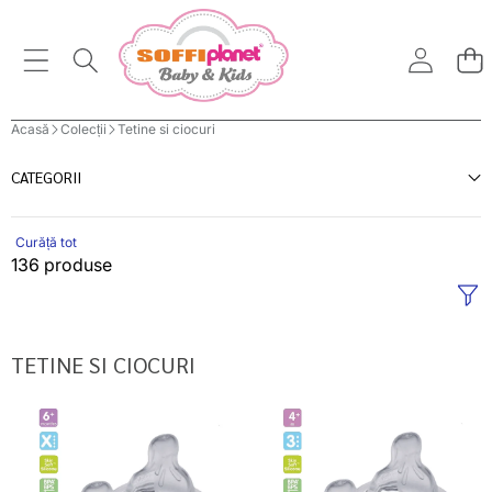
Acasă
Colecții
Tetine si ciocuri
CATEGORII
Curăță tot
136 produse
TETINE SI CIOCURI
MAM
MAM
Silk
Silk
Teat
Teat
tetina
tetina
X
3