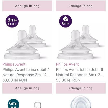
standard
standard
Adaugă în coș
Adaugă în coș
Philips
Philips
Avent
Avent
tetina
tetina
debit
debit
4
6
Natural
Natural
Response
Response
3m+
6m+
2
2
buc
buc
Vânzător:
Vânzător:
Philips Avent
Philips Avent
Philips Avent tetina debit 4
Philips Avent tetina debit 6
Natural Response 3m+ 2
Natural Response 6m+ 2
buc
Preț
53,00 lei RON
buc
Preț
53,00 lei RON
standard
standard
Adaugă în coș
Adaugă în coș
Philips
Nuk
Avent
tetina
tetina
silicon