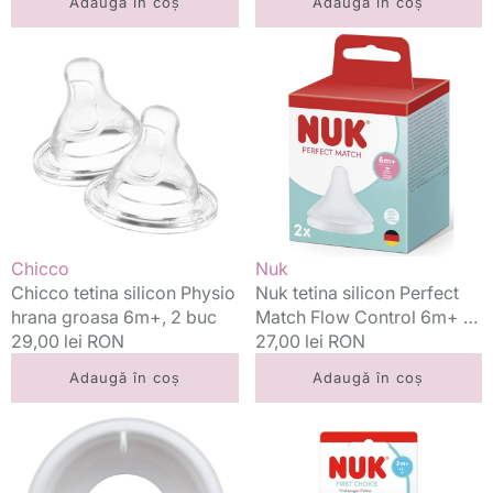
Adaugă în coș
Adaugă în coș
Chicco
Nuk
tetina
tetina
silicon
silicon
Physio
Perfect
hrana
Match
groasa
Flow
6m+,
Control
2
6m+
buc
2
buc
Vânzător:
Vânzător:
Chicco
Nuk
Chicco tetina silicon Physio
Nuk tetina silicon Perfect
hrana groasa 6m+, 2 buc
Match Flow Control 6m+ 2
Preț
29,00 lei RON
buc
Preț
27,00 lei RON
standard
standard
Adaugă în coș
Adaugă în coș
MAM
Nuk
supapa
tetina
anti-
silicon
colica
First