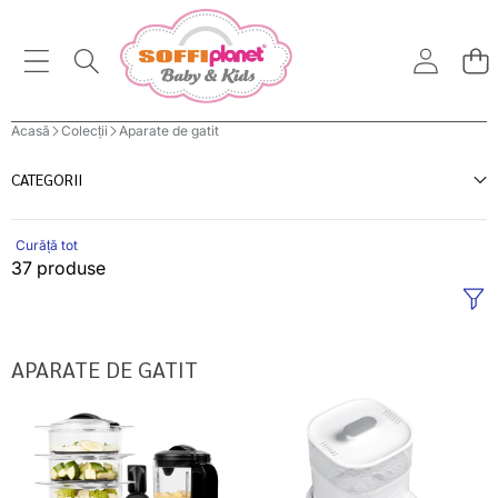
Acasă
Colecții
Aparate de gatit
CATEGORII
Curăță tot
37 produse
APARATE DE GATIT
Babymoov
Perfect
robot
Medical
multifunctional
aparat
5in1
multifunctional
Nutribaby
cu