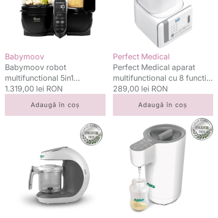
(+)
8
XL
functii
Mineral
-
Black
sterilizare,
gatire,
Vânzător:
Vânzător:
Babymoov
Perfect Medical
incalzire...
Babymoov robot
Perfect Medical aparat
multifunctional 5in1
multifunctional cu 8 functii
Nutribaby (+) XL Mineral
Preț
1.319,00 lei RON
- sterilizare, gatire,
Preț
289,00 lei RON
Black
standard
incalzire...
standard
Adaugă în coș
Adaugă în coș
Neno
Neno
robot
aparat
bucatarie
multifunctional
bebelusi
pentru
(steamer
prepararea
si
lapteului
blender)
praf
Aqua