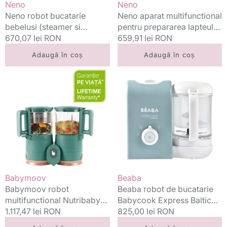
Vânzător:
Vânzător:
Neno
Neno
Neno robot bucatarie
Neno aparat multifunctional
bebelusi (steamer si
pentru prepararea lapteului
blender)
Preț
670,07 lei RON
praf Aqua
Preț
659,91 lei RON
standard
standard
Adaugă în coș
Adaugă în coș
Babymoov
Beaba
robot
robot
multifunctional
de
Nutribaby
bucatarie
Glass
Babycook
4in1
Express
Baltic
Blue
Vânzător:
Vânzător:
Babymoov
Beaba
Babymoov robot
Beaba robot de bucatarie
multifunctional Nutribaby
Babycook Express Baltic
Glass 4in1
Preț
1.117,47 lei RON
Blue
Preț
825,00 lei RON
standard
standard