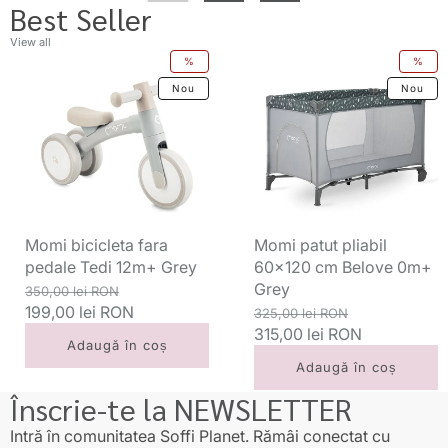
Best Seller
View all
Momi
Momi
%
%
bicicleta
patut
Nou
Nou
fara
pliabil
pedale
60x120
Tedi
cm
12m+
Belove
Grey
0m+
Grey
Momi bicicleta fara
Momi patut pliabil
pedale Tedi 12m+ Grey
60x120 cm Belove 0m+
Grey
Preț
Preț
350,00 lei RON
standard
199,00 lei RON
redus
Preț
Preț
325,00 lei RON
standard
315,00 lei RON
redus
Adaugă în coș
Adaugă în coș
Înscrie-te la NEWSLETTER
Intră în comunitatea Soffi Planet. Rămâi conectat cu