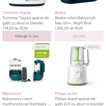
blender
Vânzător:
Vânzător:
Tommee Tippee
Beaba
Tommee Tippee aparat de
Beaba robot Babycook
gatit cu aburi si blender
Neo 0m+, Night Blue
Preț
714,00 lei RON
Preț
1.100,00 lei RON
standard
standard
Adaugă în coș
Epuizat
Babymoov
Philips
Epuizat
Epuizat
robot
Avent
multifunctional
aparat
Nutribaby
de
+
gatit
6in1
2in1
Opal
cu
Green
aburi
si
blender
Vânzător:
Vânzător:
Babymoov
Philips Avent
Babymoov robot
Philips Avent aparat de
multifunctional Nutribaby +
gatit 2in1 cu aburi si blender