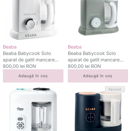
aparat
aparat
de
de
gatit
gatit
mancare
mancare
bebelusi
bebelusi
4in1,
4in1,
White/Silver
Gri
Vânzător:
Vânzător:
Beaba
Beaba
Beaba Babycook Solo
Beaba Babycook Solo
aparat de gatit mancare
aparat de gatit mancare
bebelusi 4in1, White/Silver
Preț
800,00 lei RON
bebelusi 4in1, Gri
Preț
800,00 lei RON
standard
standard
Adaugă în coș
Adaugă în coș
Tommee
Beaba
Epuizat
Tippee
robot
aparat
Babycook
de
Neo
gatit
0m+,
cu
Night
aburi
Blue
si