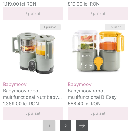
6in1 Opal Green
Preț
1.119,00 lei RON
Preț
819,00 lei RON
standard
standard
Epuizat
Epuizat
Babymoov
Babymoov
Epuizat
Epuizat
robot
robot
multifunctional
multifunctional
Nutribaby
B-
Glass
Easy
4in1
Celadon
Green
Vânzător:
Vânzător:
Babymoov
Babymoov
Babymoov robot
Babymoov robot
multifunctional Nutribaby
multifunctional B-Easy
Glass 4in1 Celadon Green
Preț
1.389,00 lei RON
Preț
568,40 lei RON
standard
standard
Epuizat
Epuizat
1
2
Următorul