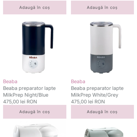
standard
standard
Adaugă în coș
Adaugă în coș
Beaba
Beaba
preparator
preparator
lapte
lapte
MilkPrep
MilkPrep
Night/Blue
White/Grey
Vânzător:
Vânzător:
Beaba
Beaba
Beaba preparator lapte
Beaba preparator lapte
MilkPrep Night/Blue
MilkPrep White/Grey
Preț
475,00 lei RON
Preț
475,00 lei RON
standard
standard
Adaugă în coș
Adaugă în coș
Beaba
Beaba
Babycook
Babycook
Solo
Solo