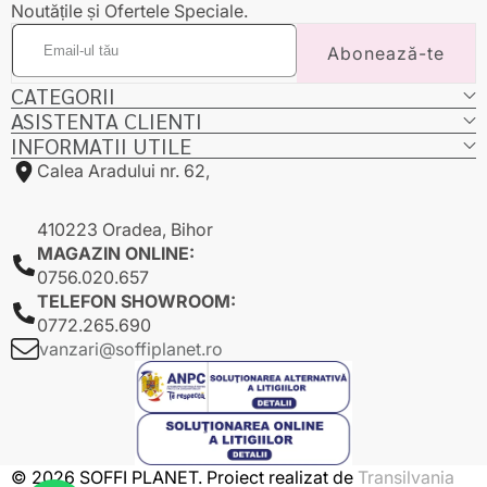
Noutățile și Ofertele Speciale.
Email-
Abonează-te
ul
tău
CATEGORII
ASISTENTA CLIENTI
INFORMATII UTILE
Calea Aradului nr. 62,
410223 Oradea, Bihor
MAGAZIN ONLINE:
0756.020.657
TELEFON SHOWROOM:
0772.265.690
vanzari@soffiplanet.ro
© 2026 SOFFI PLANET. Proiect realizat de
Transilvania