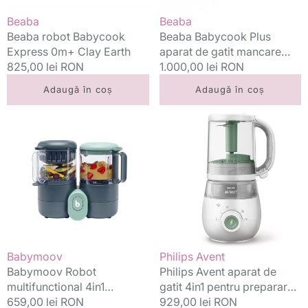
Dark
Vânzător:
Vânzător:
Beaba
Beaba
Grey
Beaba robot Babycook
Beaba Babycook Plus
Express 0m+ Clay Earth
aparat de gatit mancare
Preț
825,00 lei RON
bebelusi 4in1, Dark Grey
Preț
1.000,00 lei RON
standard
standard
Adaugă în coș
Adaugă în coș
Babymoov
Philips
Robot
Avent
multifunctional
aparat
4in1
de
Nutribaby
gatit
ONE
4in1
pentru
prepararea
mancarii
Vânzător:
Vânzător:
Babymoov
Philips Avent
Babymoov Robot
Philips Avent aparat de
multifunctional 4in1
gatit 4in1 pentru prepararea
Nutribaby ONE
Preț
659,00 lei RON
mancarii
Preț
929,00 lei RON