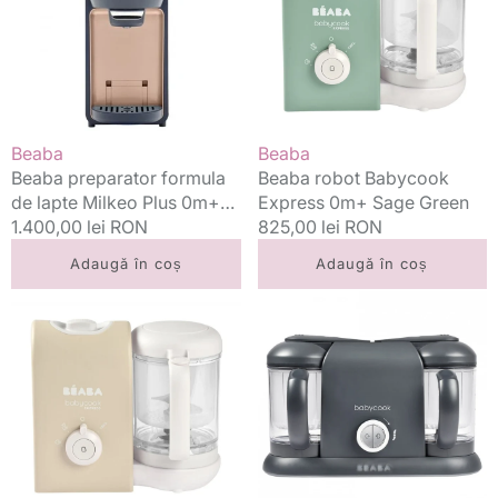
lapte
0m+
Milkeo
Sage
Plus
Green
0m+
Night
Blue
Vânzător:
Vânzător:
Beaba
Beaba
Beaba preparator formula
Beaba robot Babycook
de lapte Milkeo Plus 0m+
Express 0m+ Sage Green
Night Blue
Preț
1.400,00 lei RON
Preț
825,00 lei RON
standard
standard
Adaugă în coș
Adaugă în coș
Beaba
Beaba
robot
Babycook
Babycook
Plus
Express
aparat
0m+
de
Clay
gatit
Earth
mancare
bebelusi
4in1,