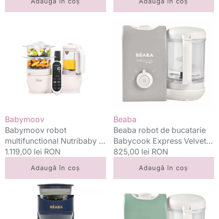
Adaugă în coș
Adaugă în coș
Babymoov
Beaba
robot
robot
multifunctional
de
Nutribaby
bucatarie
+
Babycook
5in1
Express
Mineral
Velvet
Beige
Grey
Vânzător:
Vânzător:
Babymoov
Beaba
Babymoov robot
Beaba robot de bucatarie
multifunctional Nutribaby +
Babycook Express Velvet
5in1 Mineral Beige
Preț
1.119,00 lei RON
Grey
Preț
825,00 lei RON
standard
standard
Adaugă în coș
Adaugă în coș
Beaba
Beaba
preparator
robot
formula
Babycook
de
Express