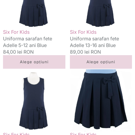
12
16
ani
ani
Blue
Blue
Vânzător:
Vânzător:
Six For Kids
Six For Kids
Uniforma sarafan fete
Uniforma sarafan fete
Adelle 5-12 ani Blue
Adelle 13-16 ani Blue
Preț
84,00 lei RON
Preț
89,00 lei RON
standard
standard
Alege opțiuni
Alege opțiuni
Uniforma
Uniforma
sarafan
fusta
fete
fete
Adelle
model
13-
Adelle
16
13-
ani
16
T2
ani
Blue
Blue
Vânzător:
Vânzător:
Six For Kids
Six For Kids