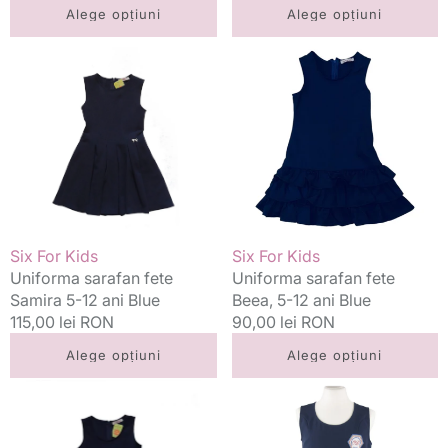
standard
standard
Alege opțiuni
Alege opțiuni
Uniforma
Uniforma
sarafan
sarafan
fete
fete
Samira
Beea,
5-
5-
12
12
ani
ani
Blue
Blue
Vânzător:
Vânzător:
Six For Kids
Six For Kids
Uniforma sarafan fete
Uniforma sarafan fete
Samira 5-12 ani Blue
Beea, 5-12 ani Blue
Preț
115,00 lei RON
Preț
90,00 lei RON
standard
standard
Alege opțiuni
Alege opțiuni
Uniforma
Uniforma
sarafan
sarafan
fete
fete