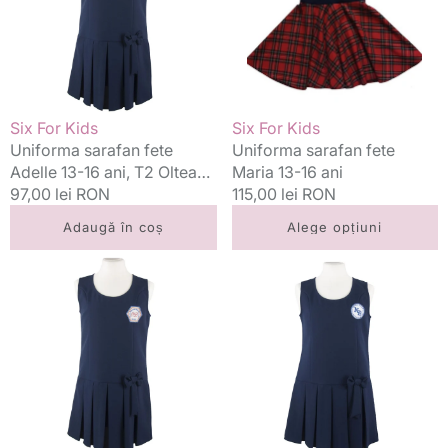
13-
13-
16
16
ani,
ani
T2
Oltea
Doamna
Vânzător:
Vânzător:
Six For Kids
Six For Kids
Uniforma sarafan fete
Uniforma sarafan fete
Adelle 13-16 ani, T2 Oltea
Maria 13-16 ani
Doamna
Preț
97,00 lei RON
Preț
115,00 lei RON
standard
standard
Adaugă în coș
Alege opțiuni
Uniforma
Uniforma
sarafan
sarafan
fete
fete
Adelle
Adelle
13-
13-
16
16
ani,
ani,
Oltea
Nicolae
Doamna
Balcescu