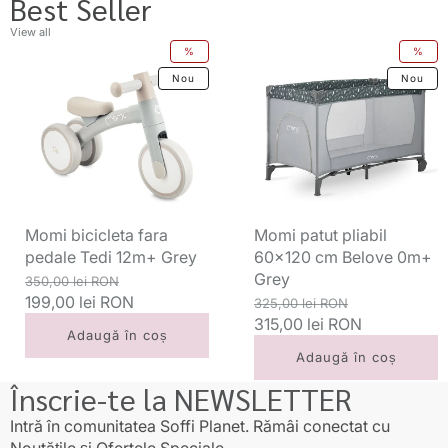
Best Seller
View all
Momi
Momi
%
%
bicicleta
patut
Nou
Nou
fara
pliabil
pedale
60x120
Tedi
cm
12m+
Belove
Grey
0m+
Grey
Momi bicicleta fara
Momi patut pliabil
pedale Tedi 12m+ Grey
60x120 cm Belove 0m+
Grey
Preț
Preț
350,00 lei RON
standard
199,00 lei RON
redus
Preț
Preț
325,00 lei RON
standard
315,00 lei RON
redus
Adaugă în coș
Adaugă în coș
Înscrie-te la NEWSLETTER
Intră în comunitatea Soffi Planet. Rămâi conectat cu
Noutățile și Ofertele Speciale.