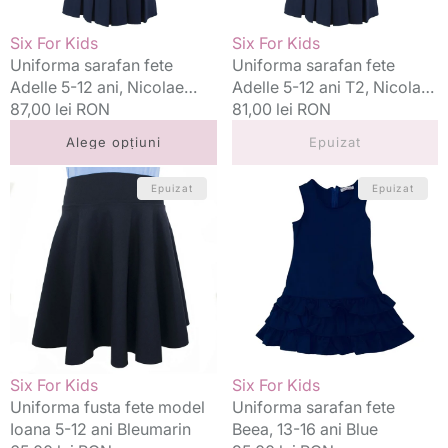
Balcescu
Nicolae
Balcescu
Vânzător:
Vânzător:
Six For Kids
Six For Kids
Uniforma sarafan fete
Uniforma sarafan fete
Adelle 5-12 ani, Nicolae
Adelle 5-12 ani T2, Nicolae
Balcescu
Preț
87,00 lei RON
Balcescu
Preț
81,00 lei RON
standard
standard
Alege opțiuni
Epuizat
Uniforma
Uniforma
Epuizat
Epuizat
fusta
sarafan
fete
fete
model
Beea,
Ioana
13-
5-
16
12
ani
ani
Blue
Bleumarin
Vânzător:
Vânzător:
Six For Kids
Six For Kids
Uniforma fusta fete model
Uniforma sarafan fete
Ioana 5-12 ani Bleumarin
Beea, 13-16 ani Blue