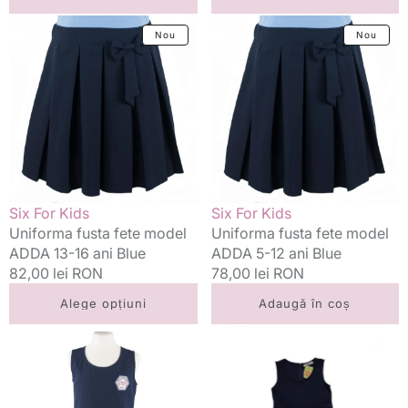
Uniforma
Uniforma
Nou
Nou
fusta
fusta
fete
fete
model
model
ADDA
ADDA
13-
5-
16
12
ani
ani
Blue
Blue
Vânzător:
Vânzător:
Six For Kids
Six For Kids
Uniforma fusta fete model
Uniforma fusta fete model
ADDA 13-16 ani Blue
ADDA 5-12 ani Blue
Preț
82,00 lei RON
Preț
78,00 lei RON
standard
standard
Alege opțiuni
Adaugă în coș
Uniforma
Uniforma
sarafan
sarafan
fete
fete
Adelle
Maria