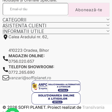
Email-
Abonează-te
ul
tău
CATEGORII
ASISTENTA CLIENTI
INFORMATII UTILE
Calea Aradului nr. 62,
410223 Oradea, Bihor
MAGAZIN ONLINE:
0756.020.657
TELEFON SHOWROOM:
0772.265.690
vanzari@soffiplanet.ro
© 2026 SOFFI PLANET. Proiect realizat de
Transilvania