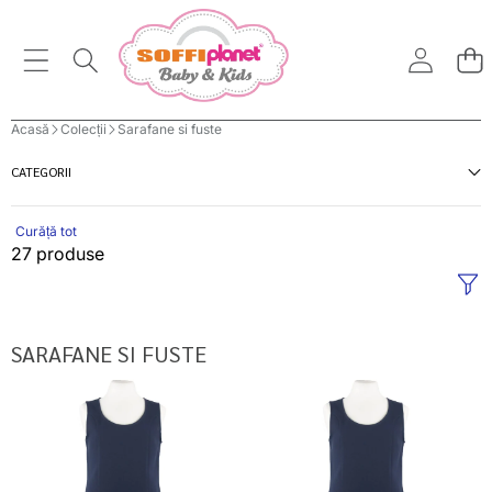
Acasă
Colecții
Sarafane si fuste
CATEGORII
Curăță tot
27 produse
SARAFANE SI FUSTE
Uniforma
Uniforma
sarafan
sarafan
fete
fete
Adelle
Adelle
5-
13-