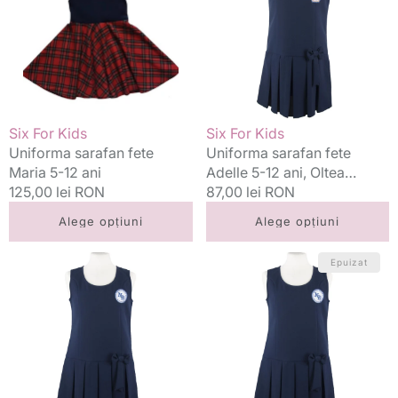
Maria
Adelle
5-
5-
12
12
ani
ani,
Oltea
Doamna
Vânzător:
Vânzător:
Six For Kids
Six For Kids
Uniforma sarafan fete
Uniforma sarafan fete
Maria 5-12 ani
Adelle 5-12 ani, Oltea
Preț
125,00 lei RON
Doamna
Preț
87,00 lei RON
standard
standard
Alege opțiuni
Alege opțiuni
Uniforma
Uniforma
Epuizat
sarafan
sarafan
fete
fete
Adelle
Adelle
5-
5-
12
12
ani,
ani
Nicolae
T2,