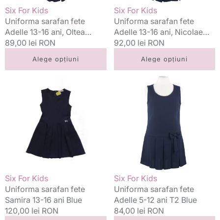
Vânzător:
Vânzător:
Six For Kids
Six For Kids
Uniforma sarafan fete
Uniforma sarafan fete
Adelle 13-16 ani, Oltea
Adelle 13-16 ani, Nicolae
Doamna
Preț
89,00 lei RON
Balcescu
Preț
92,00 lei RON
standard
standard
Alege opțiuni
Alege opțiuni
Uniforma
Uniforma
sarafan
sarafan
fete
fete
Samira
Adelle
13-
5-
16
12
ani
ani
Blue
T2
Blue
Vânzător:
Vânzător:
Six For Kids
Six For Kids
Uniforma sarafan fete
Uniforma sarafan fete
Samira 13-16 ani Blue
Adelle 5-12 ani T2 Blue
Preț
120,00 lei RON
Preț
84,00 lei RON