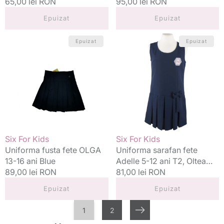
Preț
65,00 lei RON
Preț
95,00 lei RON
standard
standard
Epuizat
Epuizat
Uniforma
Uniforma
Epuizat
Epuizat
fusta
sarafan
fete
fete
OLGA
Adelle
13-
5-
16
12
ani
ani
Blue
T2,
Oltea
Doamna
Vânzător:
Vânzător:
Six For Kids
Six For Kids
Uniforma fusta fete OLGA
Uniforma sarafan fete
13-16 ani Blue
Adelle 5-12 ani T2, Oltea
Preț
89,00 lei RON
Doamna
Preț
81,00 lei RON
standard
standard
Epuizat
Epuizat
1
2
Următorul