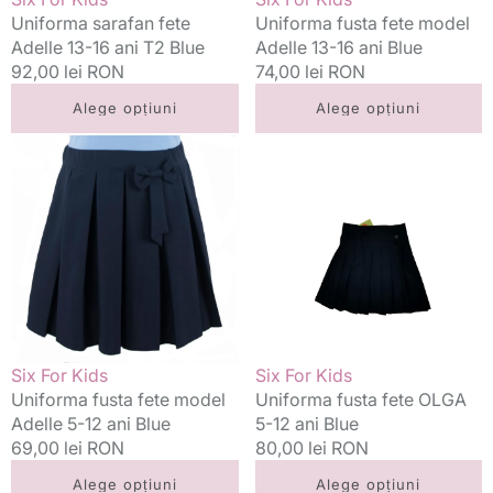
Uniforma sarafan fete
Uniforma fusta fete model
Adelle 13-16 ani T2 Blue
Adelle 13-16 ani Blue
Preț
92,00 lei RON
Preț
74,00 lei RON
standard
standard
Alege opțiuni
Alege opțiuni
Uniforma
Uniforma
fusta
fusta
fete
fete
model
OLGA
Adelle
5-
5-
12
12
ani
ani
Blue
Blue
Vânzător:
Vânzător:
Six For Kids
Six For Kids
Uniforma fusta fete model
Uniforma fusta fete OLGA
Adelle 5-12 ani Blue
5-12 ani Blue
Preț
69,00 lei RON
Preț
80,00 lei RON
standard
standard
Alege opțiuni
Alege opțiuni