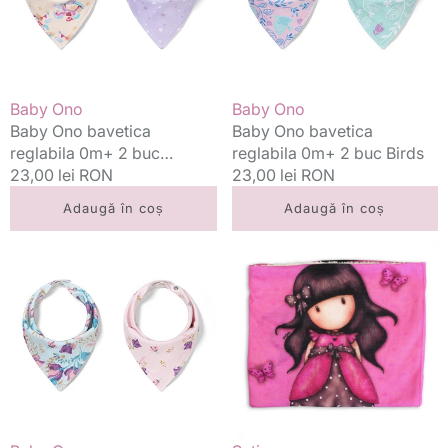
2
2
buc
buc
Horses
Birds
Vânzător:
Vânzător:
Baby Ono
Baby Ono
Baby Ono bavetica
Baby Ono bavetica
reglabila 0m+ 2 buc
reglabila 0m+ 2 buc Birds
Horses
Preț
23,00 lei RON
Preț
23,00 lei RON
standard
standard
Adaugă în coș
Adaugă în coș
Baby
Setino
Ono
fular
bavetica
circular
reglabila
captusit
0m+
3
2
ani+,
buc
Gorjuss
Floral