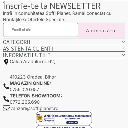
Înscrie-te la NEWSLETTER
Intră în comunitatea Soffi Planet. Rămâi conectat cu
Noutățile și Ofertele Speciale.
Email-
Abonează-te
ul
tău
CATEGORII
ASISTENTA CLIENTI
INFORMATII UTILE
Calea Aradului nr. 62,
410223 Oradea, Bihor
MAGAZIN ONLINE:
0756.020.657
TELEFON SHOWROOM:
0772.265.690
vanzari@soffiplanet.ro