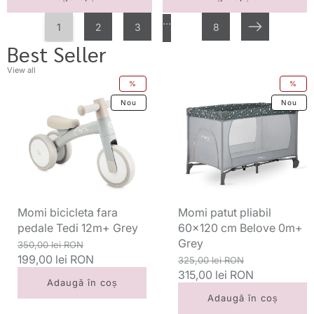
…
1
2
3
8
Următorul
Best Seller
View all
Momi
Momi
%
%
bicicleta
patut
Nou
Nou
fara
pliabil
pedale
60x120
Tedi
cm
12m+
Belove
Grey
0m+
Grey
Momi bicicleta fara
Momi patut pliabil
pedale Tedi 12m+ Grey
60x120 cm Belove 0m+
Grey
Preț
Preț
350,00 lei RON
standard
199,00 lei RON
redus
Preț
Preț
325,00 lei RON
standard
315,00 lei RON
redus
Adaugă în coș
Adaugă în coș