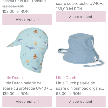
nascut 0-18 luni Toasted
soare cu protectie UV40+
Splash
Preț
Preț
135,00 lei RON
0-48 luni Ocean Splash
Preț
139,00 lei RON
standard
108,00 lei RON
redus
standard
Alege opțiuni
Alege opțiuni
Little
Little
Dutch
Dutch
palarie
palarie
de
de
soare
soare
cu
din
protectie
bumbac
UV40+
organic
0-
0-
48
6
Vânzător:
Vânzător:
Little Dutch
Little Dutch
luni
luni
Little Dutch palarie de
Little Dutch palarie de
Ocean
Stone
soare cu protectie UV40+
soare din bumbac organic
Friends
Blue
0-48 luni Ocean Friends
Preț
139,00 lei RON
0-6 luni Stone Blue
Preț
68,00 lei RON
standard
standard
Alege opțiuni
Alege opțiuni