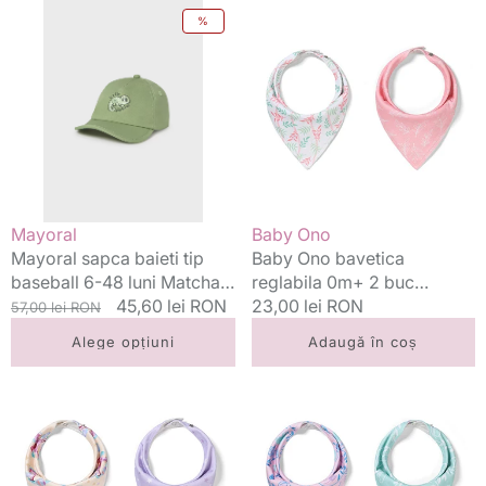
Mayoral
Baby
%
sapca
Ono
baieti
bavetica
tip
reglabila
baseball
0m+
6-
2
48
buc
luni
Leaves
Matcha
cu
Vânzător:
Vânzător:
Mayoral
Baby Ono
cameleon
Mayoral sapca baieti tip
Baby Ono bavetica
baseball 6-48 luni Matcha
reglabila 0m+ 2 buc
cu cameleon
Preț
Preț
45,60 lei RON
Leaves
Preț
23,00 lei RON
57,00 lei RON
standard
redus
standard
Alege opțiuni
Adaugă în coș
Baby
Baby
Ono
Ono
bavetica
bavetica
reglabila
reglabila
0m+
0m+