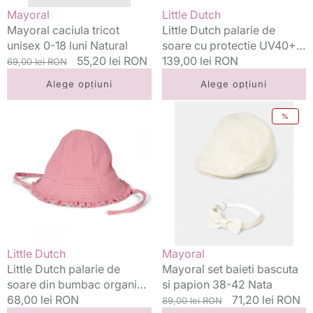
48
Vânzător:
Vânzător:
Mayoral
Little Dutch
luni
Mayoral caciula tricot
Little Dutch palarie de
Dreamy
unisex 0-18 luni Natural
soare cu protectie UV40+
Flowerfield
Preț
Preț
55,20 lei RON
0-48 luni Dreamy
Preț
139,00 lei RON
69,00 lei RON
standard
redus
Flowerfield
standard
Alege opțiuni
Alege opțiuni
Little
Mayoral
%
Dutch
set
palarie
baieti
de
bascuta
soare
si
din
papion
bumbac
38-
organic
42
0-
Nata
6
Vânzător:
Vânzător:
Little Dutch
Mayoral
luni
Little Dutch palarie de
Mayoral set baieti bascuta
Pink
soare din bumbac organic
si papion 38-42 Nata
Blush
0-6 luni Pink Blush
Preț
68,00 lei RON
Preț
Preț
71,20 lei RON
89,00 lei RON