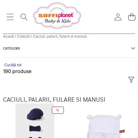
Acasă
Colecții
Caciuli, palarii, fulare si manusi
CATEGORII
Curăță tot
190 produse
CACIULI, PALARII, FULARE SI MANUSI
Mayoral
Teddy
%
set
caciula
accesorii
bebelusi
nou-
cu
nascut
urechiuse