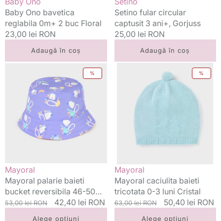
Vânzător:
Vânzător:
Baby Ono
Setino
Baby Ono bavetica
Setino fular circular
reglabila 0m+ 2 buc Floral
captusit 3 ani+, Gorjuss
Preț
23,00 lei RON
Preț
25,00 lei RON
standard
standard
Adaugă în coș
Adaugă în coș
Mayoral
Mayoral
%
%
palarie
caciulita
baieti
baieti
bucket
tricotata
reversibila
0-
46-
3
50
luni
Lila
Cristal
Vânzător:
Vânzător:
Mayoral
Mayoral
Mayoral palarie baieti
Mayoral caciulita baieti
bucket reversibila 46-50
tricotata 0-3 luni Cristal
Lila
Preț
Preț
42,40 lei RON
Preț
Preț
50,40 lei RON
53,00 lei RON
63,00 lei RON
standard
redus
standard
redus
Alege opțiuni
Alege opțiuni