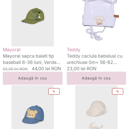
baieti
bebelusi
tip
cu
baseball
urechiuse
6-
0m+
36
56-
luni,
62
Verde
Ursulet
Jungla
Cream
Vânzător:
Vânzător:
Mayoral
Teddy
Mayoral sapca baieti tip
Teddy caciula bebelusi cu
baseball 6-36 luni, Verde
urechiuse 0m+ 56-62
Jungla
Preț
Preț
44,00 lei RON
Ursulet Cream
Preț
23,00 lei RON
55,00 lei RON
standard
redus
standard
Adaugă în coș
Adaugă în coș
Mayoral
Mayoral
%
%
sapca
set
baieti
bereta
de
si
tip
papion
baseball
baieti
38-
0-