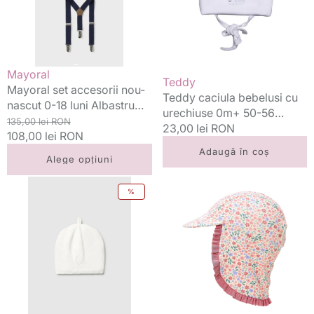
0-
0m+
18
50-
luni
56
Albastru
Ursulet
ocean
Alb
Vânzător:
Mayoral
Vânzător:
Teddy
cu
Mayoral set accesorii nou-
Teddy caciula bebelusi cu
scris
nascut 0-18 luni Albastru
urechiuse 0m+ 50-56
albastru
ocean
Preț
Preț
135,00 lei RON
Ursulet Alb cu scris
Preț
23,00 lei RON
standard
108,00 lei RON
redus
albastru
standard
Adaugă în coș
Alege opțiuni
Mayoral
Little
%
caciula
Dutch
tricot
palarie
unisex
de
0-
soare
18
cu
luni
protectie
Natural
UV40+
0-