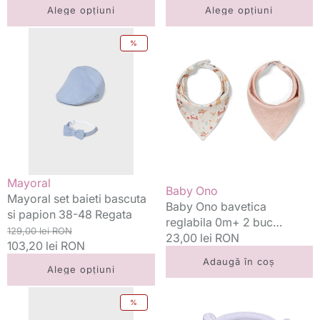
standard
standard
redus
Alege opțiuni
Alege opțiuni
Mayoral
Baby
%
set
Ono
baieti
bavetica
bascuta
reglabila
si
0m+
papion
2
38-
buc
48
Farmer
Regata
Vânzător:
Mayoral
Vânzător:
Baby Ono
Mayoral set baieti bascuta
Baby Ono bavetica
si papion 38-48 Regata
reglabila 0m+ 2 buc
Preț
Preț
129,00 lei RON
Farmer
Preț
23,00 lei RON
standard
103,20 lei RON
redus
standard
Adaugă în coș
Alege opțiuni
Mayoral
Teddy
%
sapca
caciula