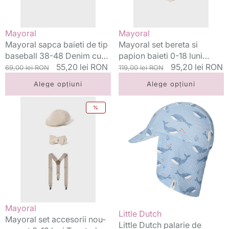
48
18
Denim
luni
cu
Duna
Vânzător:
Vânzător:
Mayoral
Mayoral
ursulet
Mayoral sapca baieti de tip
Mayoral set bereta si
baseball 38-48 Denim cu
papion baieti 0-18 luni
ursulet
Preț
Preț
55,20 lei RON
Duna
Preț
Preț
95,20 lei RON
69,00 lei RON
119,00 lei RON
standard
redus
standard
redus
Alege opțiuni
Alege opțiuni
Mayoral
Little
%
set
Dutch
accesorii
palarie
nou-
de
nascut
soare
0-
cu
18
protectie
luni
UV40+
Toasted
0-
48
Vânzător:
Mayoral
Vânzător:
Little Dutch
luni
Mayoral set accesorii nou-
Little Dutch palarie de
Ocean