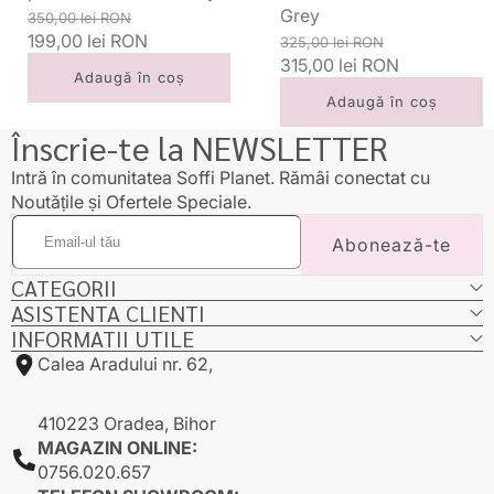
Grey
Preț
Preț
350,00 lei RON
standard
199,00 lei RON
redus
Preț
Preț
325,00 lei RON
standard
315,00 lei RON
redus
Adaugă în coș
Adaugă în coș
Înscrie-te la NEWSLETTER
Intră în comunitatea Soffi Planet. Rămâi conectat cu
Noutățile și Ofertele Speciale.
Email-
Abonează-te
ul
tău
CATEGORII
ASISTENTA CLIENTI
INFORMATII UTILE
Calea Aradului nr. 62,
410223 Oradea, Bihor
MAGAZIN ONLINE:
0756.020.657