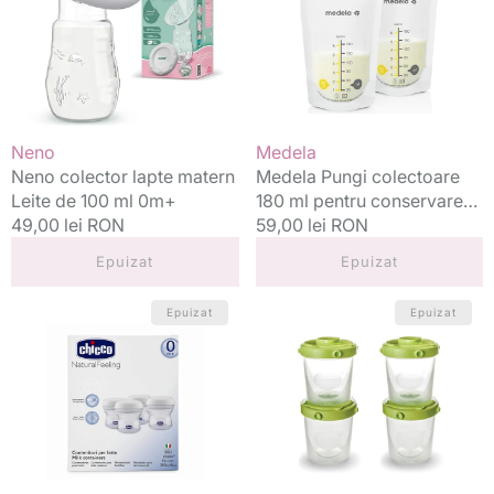
Leite
ml
de
pentru
100
conservarea
ml
laptelui
0m+
matern
25
Vânzător:
Vânzător:
Neno
Medela
buc
Neno colector lapte matern
Medela Pungi colectoare
Leite de 100 ml 0m+
180 ml pentru conservarea
Preț
49,00 lei RON
laptelui matern 25 buc
Preț
59,00 lei RON
standard
standard
Epuizat
Epuizat
Chicco
Nuvita
Epuizat
Epuizat
set
set
recipiente
4
stocare
recipiente
lapte
de
matern
stocare
150
lape
ml
sau
Natural
mancare