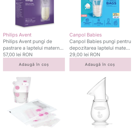
a
laptelui
laptelui
matern
matern
150
180
ml
ml
25
Vânzător:
Vânzător:
Philips Avent
Canpol Babies
25
buc
Philips Avent pungi de
Canpol Babies pungi pentru
buc
pastrare a laptelui matern
depozitarea laptelui matern
180 ml 25 buc
Preț
57,00 lei RON
150 ml 25 buc
Preț
29,00 lei RON
standard
standard
Adaugă în coș
Adaugă în coș
Chicco
Lansinoh
pungi
pompa
pentru
din
stocare
silicon
lapte
pentru
matern
lapte
0m+
matern
30
buc