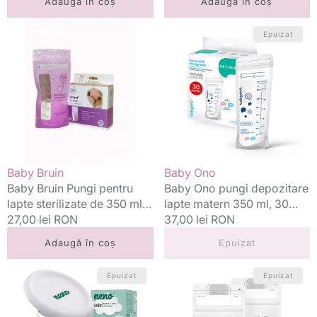
Adaugă în coș
Adaugă în coș
Baby
Baby
Epuizat
Bruin
Ono
Pungi
pungi
pentru
depozitare
lapte
lapte
sterilizate
matern
de
350
350
ml,
ml
30
20
buc
Vânzător:
Vânzător:
Baby Bruin
Baby Ono
buc
Baby Bruin Pungi pentru
Baby Ono pungi depozitare
lapte sterilizate de 350 ml
lapte matern 350 ml, 30
20 buc
Preț
27,00 lei RON
buc
Preț
37,00 lei RON
standard
standard
Adaugă în coș
Epuizat
Neno
Medela
Epuizat
Epuizat
colector
Pungi
lapte
colectoare
matern
180