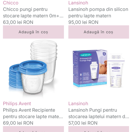
Vânzător:
Vânzător:
Chicco
Lansinoh
Chicco pungi pentru
Lansinoh pompa din silicon
stocare lapte matern 0m+
pentru lapte matern
30 buc
Preț
63,00 lei RON
Preț
95,00 lei RON
standard
standard
Adaugă în coș
Adaugă în coș
Philips
Lansinoh
Avent
Pungi
Recipiente
pentru
pentru
stocarea
stocare
laptelui
lapte
matern
matern
de
180
180
ml
ml
5buc/set
25buc/set
Vânzător:
Vânzător:
Philips Avent
Lansinoh
0m+
Philips Avent Recipiente
Lansinoh Pungi pentru
pentru stocare lapte matern
stocarea laptelui matern de
180 ml 5buc/set 0m+
Preț
69,00 lei RON
Preț
57,00 lei RON
180 ml 25buc/set
standard
standard