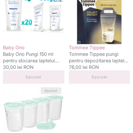
150
pentru
ml
depozitarea
pentru
laptelui
stocarea
matern
laptelui
36
matern
buc
20
Vânzător:
Vânzător:
Baby Ono
Tommee Tippee
buc./set
Baby Ono Pungi 150 ml
Tommee Tippee pungi
pentru stocarea laptelui
pentru depozitarea laptelui
matern 20 buc./set
Preț
30,00 lei RON
matern 36 buc
Preț
76,00 lei RON
standard
standard
Epuizat
Epuizat
Baby
Epuizat
Ono
recipiente
stocare
lapte
si
alimente,
200