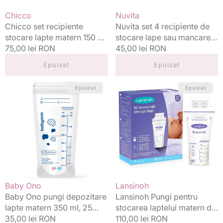
Felling
bebelusi
Vânzător:
Vânzător:
Chicco
Nuvita
4
200
Chicco set recipiente
Nuvita set 4 recipiente de
buc
ml
stocare lapte matern 150 ml
stocare lape sau mancare
0m+
Natural Felling 4 buc 0m+
Preț
75,00 lei RON
bebelusi 200 ml
Preț
45,00 lei RON
standard
standard
Epuizat
Epuizat
Baby
Lansinoh
Epuizat
Epuizat
Ono
Pungi
pungi
pentru
depozitare
stocarea
lapte
laptelui
matern
matern
350
de
ml,
180
25
ml
buc./set
50
Vânzător:
Vânzător:
Baby Ono
Lansinoh
buc.
Baby Ono pungi depozitare
Lansinoh Pungi pentru
lapte matern 350 ml, 25
stocarea laptelui matern de
buc./set
Preț
35,00 lei RON
Preț
110,00 lei RON
180 ml 50 buc.