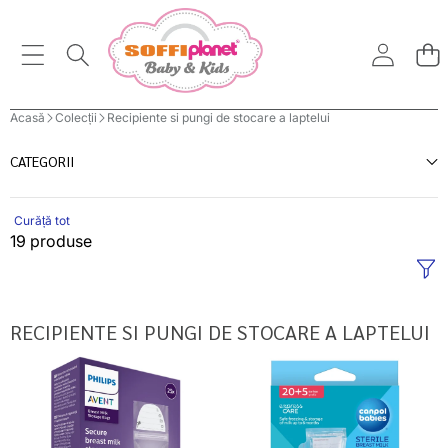
Acasă
Colecții
Recipiente si pungi de stocare a laptelui
CATEGORII
Curăță tot
19 produse
RECIPIENTE SI PUNGI DE STOCARE A LAPTELUI
Philips
Canpol
Avent
Babies
pungi
pungi
de
pentru
pastrare
depozitarea