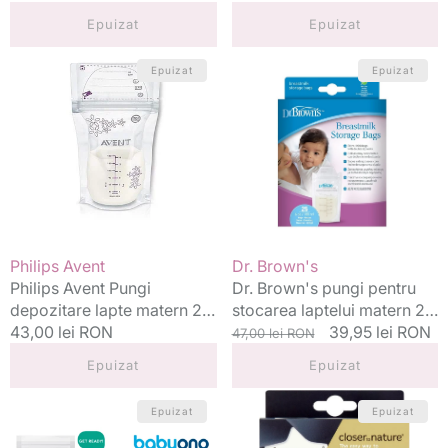
standard
standard
Epuizat
Epuizat
Philips
Dr.
Epuizat
Epuizat
Avent
Brown's
Pungi
pungi
depozitare
pentru
lapte
stocarea
matern
laptelui
25
matern
buc
25
x
buc./set
180
Vânzător:
Vânzător:
Philips Avent
Dr. Brown's
ml
Philips Avent Pungi
Dr. Brown's pungi pentru
depozitare lapte matern 25
stocarea laptelui matern 25
buc x 180 ml
Preț
43,00 lei RON
buc./set
Preț
Preț
39,95 lei RON
47,00 lei RON
standard
standard
redus
Epuizat
Epuizat
Baby
Tommee
Epuizat
Epuizat
Ono
Tippee
Pungi
pungi