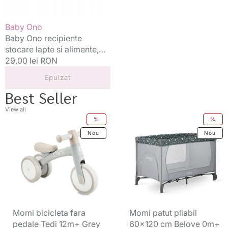
ml
0m+,
Vânzător:
Baby Ono
4
Baby Ono recipiente
buc
stocare lapte si alimente,
200 ml 0m+, 4 buc
Preț
29,00 lei RON
standard
Epuizat
Best Seller
View all
Momi
Momi
%
%
bicicleta
patut
Nou
Nou
fara
pliabil
pedale
60x120
Tedi
cm
12m+
Belove
Grey
0m+
Grey
Momi bicicleta fara
Momi patut pliabil
pedale Tedi 12m+ Grey
60x120 cm Belove 0m+