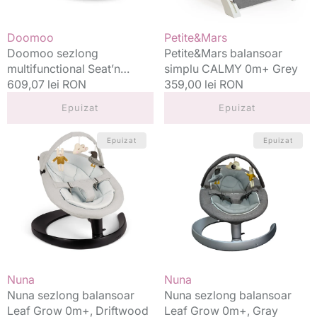
Vânzător:
Vânzător:
Doomoo
Petite&Mars
Doomoo sezlong
Petite&Mars balansoar
multifunctional Seat’n
simplu CALMY 0m+ Grey
Swing 0m+ Grey
Preț
609,07 lei RON
Preț
359,00 lei RON
standard
standard
Epuizat
Epuizat
Nuna
Nuna
Epuizat
Epuizat
sezlong
sezlong
balansoar
balansoar
Leaf
Leaf
Grow
Grow
0m+,
0m+,
Driftwood
Gray
Vânzător:
Vânzător:
Nuna
Nuna
Nuna sezlong balansoar
Nuna sezlong balansoar
Leaf Grow 0m+, Driftwood
Leaf Grow 0m+, Gray