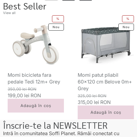
Best Seller
View all
Momi
Momi
%
%
bicicleta
patut
Nou
Nou
fara
pliabil
pedale
60x120
Tedi
cm
12m+
Belove
Grey
0m+
Grey
Momi bicicleta fara
Momi patut pliabil
pedale Tedi 12m+ Grey
60x120 cm Belove 0m+
Grey
Preț
Preț
350,00 lei RON
standard
199,00 lei RON
redus
Preț
Preț
325,00 lei RON
standard
315,00 lei RON
redus
Adaugă în coș
Adaugă în coș
Înscrie-te la NEWSLETTER
Intră în comunitatea Soffi Planet. Rămâi conectat cu