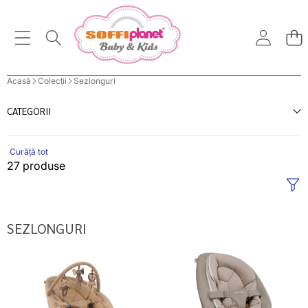
Acasă
Colecții
Sezlonguri
CATEGORII
Curăță tot
27 produse
SEZLONGURI
Nuna
Nuna
sezlong
sezlong
balansoar
balansoar
Leaf
Leaf
Grow
Grow