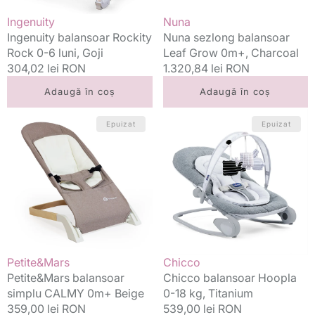
Vânzător:
Vânzător:
Ingenuity
Nuna
Ingenuity balansoar Rockity
Nuna sezlong balansoar
Rock 0-6 luni, Goji
Leaf Grow 0m+, Charcoal
Preț
304,02 lei RON
Preț
1.320,84 lei RON
standard
standard
Adaugă în coș
Adaugă în coș
Petite&Mars
Chicco
Epuizat
Epuizat
balansoar
balansoar
simplu
Hoopla
CALMY
0-
0m+
18
Beige
kg,
Titanium
Vânzător:
Vânzător:
Petite&Mars
Chicco
Petite&Mars balansoar
Chicco balansoar Hoopla
simplu CALMY 0m+ Beige
0-18 kg, Titanium
Preț
359,00 lei RON
Preț
539,00 lei RON