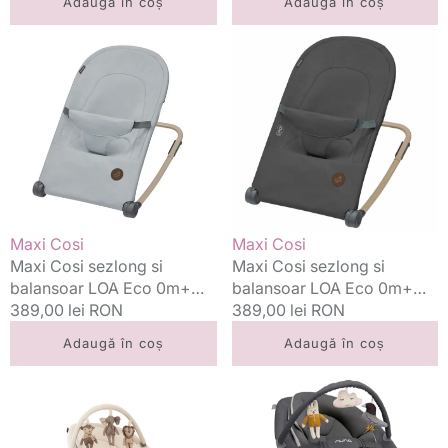
Adaugă în coș
Adaugă în coș
Maxi
Maxi
Cosi
Cosi
sezlong
sezlong
si
si
balansoar
balansoar
LOA
LOA
Eco
Eco
0m+
0m+
Beyond
Beyond
Grey
Graphite
Vânzător:
Vânzător:
Maxi Cosi
Maxi Cosi
Maxi Cosi sezlong si
Maxi Cosi sezlong si
balansoar LOA Eco 0m+
balansoar LOA Eco 0m+
Beyond Grey
Preț
389,00 lei RON
Beyond Graphite
Preț
389,00 lei RON
standard
standard
Adaugă în coș
Adaugă în coș
Nuna
Nuna
sezlong
sezlong
balansoar
balansoar
Leaf
Leaf