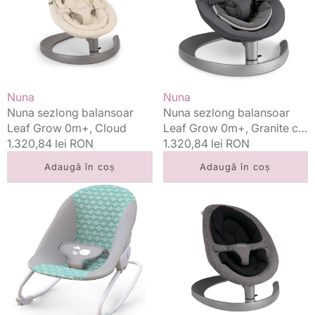
Grow
Grow
0m+,
0m+,
Cloud
Granite
cu
bara
de
Vânzător:
Vânzător:
Nuna
Nuna
jucarii
Nuna sezlong balansoar
Nuna sezlong balansoar
Leaf Grow 0m+, Cloud
Leaf Grow 0m+, Granite cu
Preț
1.320,84 lei RON
bara de jucarii
Preț
1.320,84 lei RON
standard
standard
Adaugă în coș
Adaugă în coș
Ingenuity
Nuna
balansoar
sezlong
Rockity
balansoar
Rock
Leaf
0-
Grow
6
0m+,
luni,
Charcoal
Goji