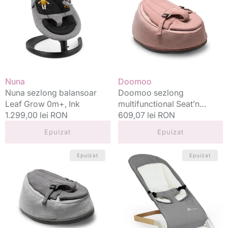
Leaf
Seat’n
Grow
Swing
0m+,
0m+
Ink
Pink
Vânzător:
Vânzător:
Nuna
Doomoo
Nuna sezlong balansoar
Doomoo sezlong
Leaf Grow 0m+, Ink
multifunctional Seat’n
Preț
1.299,00 lei RON
Swing 0m+ Pink
Preț
609,07 lei RON
standard
standard
Epuizat
Epuizat
Doomoo
Petite&Mars
Epuizat
Epuizat
sezlong
balansoar
multifunctional
simplu
Seat’n
CALMY
Swing
0m+
0m+
Grey
Grey