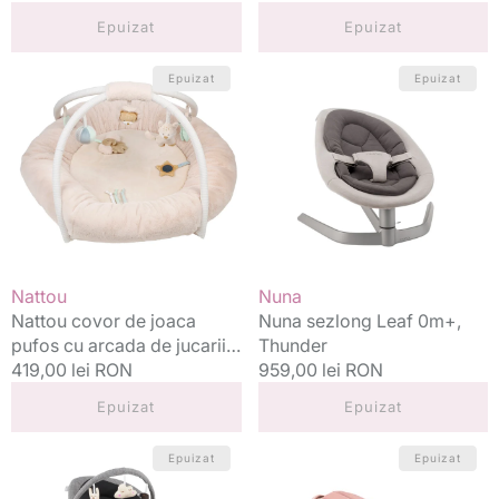
standard
standard
Epuizat
Epuizat
Nattou
Nuna
Epuizat
Epuizat
covor
sezlong
de
Leaf
joaca
0m+,
pufos
Thunder
cu
arcada
de
jucarii
Oli,
Vânzător:
Vânzător:
Nattou
Nuna
Flo&Ernest
Nattou covor de joaca
Nuna sezlong Leaf 0m+,
0m+
pufos cu arcada de jucarii
Thunder
Oli, Flo&Ernest 0m+
Preț
419,00 lei RON
Preț
959,00 lei RON
standard
standard
Epuizat
Epuizat
Nuna
Doomoo
Epuizat
Epuizat
sezlong
sezlong
balansoar
multifunctional