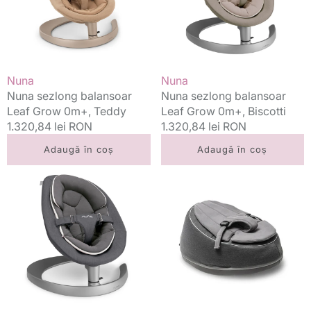
0m+,
0m+,
Teddy
Biscotti
Vânzător:
Vânzător:
Nuna
Nuna
Nuna sezlong balansoar
Nuna sezlong balansoar
Leaf Grow 0m+, Teddy
Leaf Grow 0m+, Biscotti
Preț
1.320,84 lei RON
Preț
1.320,84 lei RON
standard
standard
Adaugă în coș
Adaugă în coș
Nuna
Doomoo
sezlong
sezlong
balansoar
multifunctional
Leaf
Seat’n
Grow
Swing
fara
0m+
bara
Anthracite
de
jucarii
0m+