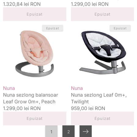
Preț
1.320,84 lei RON
Preț
1.299,00 lei RON
standard
standard
Epuizat
Epuizat
Nuna
Nuna
Epuizat
Epuizat
sezlong
sezlong
balansoar
Leaf
Leaf
0m+,
Grow
Twilight
0m+,
Peach
Vânzător:
Vânzător:
Nuna
Nuna
Nuna sezlong balansoar
Nuna sezlong Leaf 0m+,
Leaf Grow 0m+, Peach
Twilight
Preț
1.299,00 lei RON
Preț
959,00 lei RON
standard
standard
Epuizat
Epuizat
1
2
Următorul