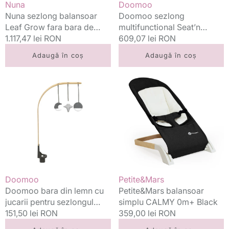
Vânzător:
Vânzător:
Nuna
Doomoo
Granite
Nuna sezlong balansoar
Doomoo sezlong
Leaf Grow fara bara de
multifunctional Seat’n
jucarii 0m+ Granite
Preț
1.117,47 lei RON
Swing 0m+ Anthracite
Preț
609,07 lei RON
standard
standard
Adaugă în coș
Adaugă în coș
Doomoo
Petite&Mars
bara
balansoar
din
simplu
lemn
CALMY
cu
0m+
jucarii
Black
pentru
sezlongul
Seat'n
Swing
Vânzător:
Vânzător:
Doomoo
Petite&Mars
0m+
Doomoo bara din lemn cu
Petite&Mars balansoar
jucarii pentru sezlongul
simplu CALMY 0m+ Black
Seat'n Swing 0m+
Preț
151,50 lei RON
Preț
359,00 lei RON
standard
standard