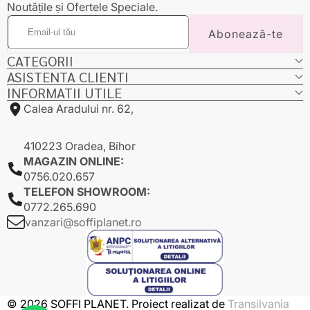
Noutățile și Ofertele Speciale.
Email-
Abonează-te
ul
tău
CATEGORII
ASISTENTA CLIENTI
INFORMATII UTILE
Calea Aradului nr. 62,
410223 Oradea, Bihor
MAGAZIN ONLINE:
0756.020.657
TELEFON SHOWROOM:
0772.265.690
vanzari@soffiplanet.ro
© 2026 SOFFI PLANET. Proiect realizat de
Transilvania