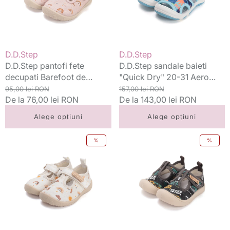
de
20-
interior
31
din
Aero
panza
Blue
20-
cu
Vânzător:
Vânzător:
D.D.Step
D.D.Step
31
dino
D.D.Step pantofi fete
D.D.Step sandale baieti
Baby
decupati Barefoot de
"Quick Dry" 20-31 Aero
Pink
interior din panza 20-31
Preț
Preț
Blue cu dino
Preț
Preț
95,00 lei RON
157,00 lei RON
curcubeu
Baby Pink curcubeu
standard
De la 76,00 lei RON
redus
standard
De la 143,00 lei RON
redus
Alege opțiuni
Alege opțiuni
D.D.Step
D.D.Step
%
%
pantofi
tenisi
fete
baieti
decupati
decupati
Barefoot
din
de
panza
interior
22-
din
33
panza
Marine