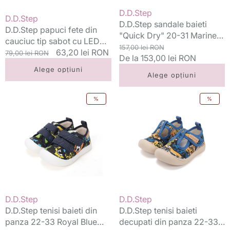
22-
cu
Vânzător:
D.D.Step
Vânzător:
D.D.Step
33
pesti
D.D.Step sandale baieti
D.D.Step papuci fete din
Baby
"Quick Dry" 20-31 Marine
cauciuc tip sabot cu LED
Pink
Grey cu pesti
Preț
Preț
157,00 lei RON
22-33 Baby Pink cu
Preț
Preț
63,20 lei RON
cu
79,00 lei RON
standard
De la 153,00 lei RON
redus
capsunica
standard
redus
capsunica
Alege opțiuni
Alege opțiuni
D.D.Step
D.D.Step
%
%
tenisi
tenisi
baieti
baieti
din
decupati
panza
din
22-
panza
33
22-
Royal
33
Blue
Aero
Football
Blue
Vânzător:
Vânzător:
D.D.Step
D.D.Step
Never
D.D.Step tenisi baieti din
D.D.Step tenisi baieti
panza 22-33 Royal Blue
decupati din panza 22-33