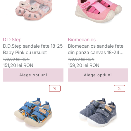
25
panza
Baby
canvas
Pink
18-
cu
24
ursulet
Lurex
Rosa
Vânzător:
Vânzător:
D.D.Step
Biomecanics
D.D.Step sandale fete 18-25
Biomecanics sandale fete
Baby Pink cu ursulet
din panza canvas 18-24
Preț
Preț
Lurex Rosa
Preț
Preț
189,00 lei RON
199,00 lei RON
standard
151,20 lei RON
redus
standard
159,20 lei RON
redus
Alege opțiuni
Alege opțiuni
D.D.Step
D.D.Step
%
%
tenisi
pantofi
baieti
baieti
din
Barefoot
panza
de
22-
interior
27
din
Aero
panza