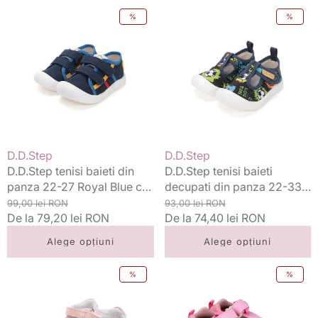
D.D.Step
D.D.Step
%
%
tenisi
tenisi
baieti
baieti
din
decupati
panza
din
22-
panza
27
22-
Royal
33
Blue
Royal
cu
Blue
Vânzător:
Vânzător:
D.D.Step
D.D.Step
dungi
cu
D.D.Step tenisi baieti din
D.D.Step tenisi baieti
graffiti
panza 22-27 Royal Blue cu
decupati din panza 22-33
dungi
Preț
Preț
Royal Blue cu graffiti
Preț
Preț
99,00 lei RON
93,00 lei RON
standard
De la 79,20 lei RON
redus
standard
De la 74,40 lei RON
redus
Alege opțiuni
Alege opțiuni
D.D.Step
Biomecanics
%
%
sandale
sandale
fete
fete
18-
din