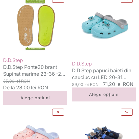
Ponte20
papuci
brant
baieti
Supinat
din
marime
cauciuc
23-
cu
36
LED
-2
20-
perechi
31
Calypso
Vânzător:
D.D.Step
Vânzător:
D.D.Step
sky
D.D.Step Ponte20 brant
D.D.Step papuci baieti din
cu
Supinat marime 23-36 -2
cauciuc cu LED 20-31
masinuta
perechi
Preț
Preț
35,00 lei RON
Calypso sky cu masinuta
Preț
Preț
71,20 lei RON
89,00 lei RON
standard
De la 28,00 lei RON
redus
standard
redus
Alege opțiuni
Alege opțiuni
D.D.Step
Biomecanics
%
%
papuci
sandale
fete
baieti
din
din
cauciuc
panza