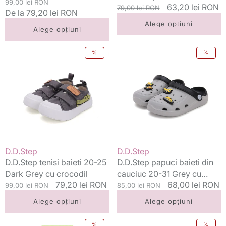
panza 20-31 White
Preț
Preț
99,00 lei RON
Marine cu fotbal
Preț
Preț
63,20 lei RON
79,00 lei RON
curcubeu
standard
De la 79,20 lei RON
redus
standard
redus
Alege opțiuni
Alege opțiuni
D.D.Step
D.D.Step
%
%
tenisi
papuci
baieti
baieti
20-
din
25
cauciuc
Dark
20-
Grey
31
cu
Grey
crocodil
cu
masini
Vânzător:
Vânzător:
D.D.Step
D.D.Step
utilitare
D.D.Step tenisi baieti 20-25
D.D.Step papuci baieti din
Dark Grey cu crocodil
cauciuc 20-31 Grey cu
Preț
Preț
79,20 lei RON
masini utilitare
Preț
Preț
68,00 lei RON
99,00 lei RON
85,00 lei RON
standard
redus
standard
redus
Alege opțiuni
Alege opțiuni
D.D.Step
D.D.Step
%
%