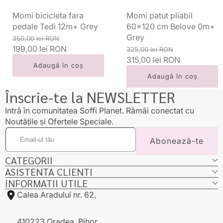
Grey
Momi bicicleta fara
Momi patut pliabil
pedale Tedi 12m+ Grey
60x120 cm Belove 0m+
Grey
Preț
Preț
350,00 lei RON
standard
199,00 lei RON
redus
Preț
Preț
325,00 lei RON
standard
315,00 lei RON
redus
Adaugă în coș
Adaugă în coș
Înscrie-te la NEWSLETTER
Intră în comunitatea Soffi Planet. Rămâi conectat cu
Noutățile și Ofertele Speciale.
Email-
Abonează-te
ul
tău
CATEGORII
ASISTENTA CLIENTI
INFORMATII UTILE
Calea Aradului nr. 62,
410223 Oradea, Bihor