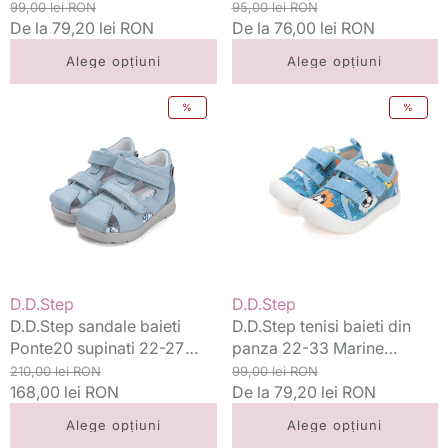
Football
Preț
Preț
Aero Blue Never
Preț
Preț
99,00 lei RON
95,00 lei RON
standard
De la 79,20 lei RON
redus
standard
De la 76,00 lei RON
redus
Alege opțiuni
Alege opțiuni
D.D.Step
D.D.Step
%
%
sandale
tenisi
baieti
baieti
Ponte20
din
supinati
panza
22-
22-
27
33
Oceanic
Marine
cu
Football
ursulet
Vânzător:
Vânzător:
D.D.Step
D.D.Step
D.D.Step sandale baieti
D.D.Step tenisi baieti din
Ponte20 supinati 22-27
panza 22-33 Marine
Oceanic cu ursulet
Preț
Preț
Football
Preț
Preț
210,00 lei RON
99,00 lei RON
standard
168,00 lei RON
redus
standard
De la 79,20 lei RON
redus
Alege opțiuni
Alege opțiuni