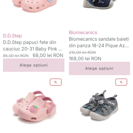
20-
18-
31
24
Baby
Pique
Pink
Azul
cu
Marin
Vânzător:
Biomecanics
Vânzător:
D.D.Step
stelute
cu
Biomecanics sandale baieti
D.D.Step papuci fete din
stea
din panza 18-24 Pique Azul
cauciuc 20-31 Baby Pink cu
Marin cu stea
Preț
Preț
210,00 lei RON
stelute
Preț
Preț
68,00 lei RON
85,00 lei RON
standard
168,00 lei RON
redus
standard
redus
Alege opțiuni
Alege opțiuni
D.D.Step
D.D.Step
%
%
papuci
sandale
fete
baieti
din
"Quick
cauciuc
Dry"
tip
20-
sabot
31
cu
Marine
LED
Grey