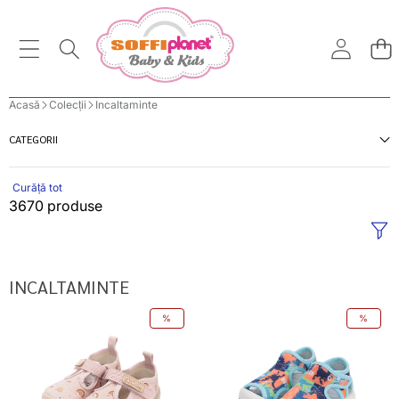
Acasă
Colecții
Incaltaminte
CATEGORII
Curăță tot
3670 produse
INCALTAMINTE
D.D.Step
D.D.Step
%
%
pantofi
sandale
fete
baieti
decupati
"Quick
Barefoot
Dry"