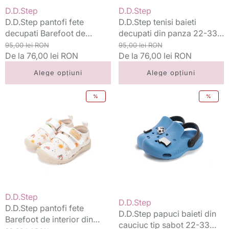
20-
Grey
Vânzător:
Vânzător:
D.D.Step
D.D.Step
31
Speed
D.D.Step pantofi fete
D.D.Step tenisi baieti
White
Drive
decupati Barefoot de
decupati din panza 22-33
curcubeu
interior din panza 20-31
Preț
Preț
Marine Grey Speed Drive
Preț
Preț
95,00 lei RON
95,00 lei RON
White curcubeu
standard
De la 76,00 lei RON
redus
standard
De la 76,00 lei RON
redus
Alege opțiuni
Alege opțiuni
D.D.Step
D.D.Step
%
%
pantofi
papuci
fete
baieti
Barefoot
din
de
cauciuc
interior
tip
din
sabot
panza
22-
20-
33
31
Marine
Vânzător:
D.D.Step
Vânzător:
D.D.Step
White
cu
D.D.Step pantofi fete
D.D.Step papuci baieti din
curcubeu
fotbal
Barefoot de interior din
cauciuc tip sabot 22-33