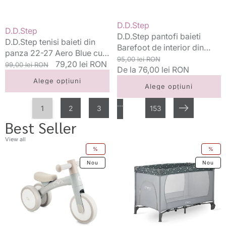
Blue
20-
cu
31
Vânzător:
D.D.Step
Vânzător:
D.D.Step
graffiti
Royal
D.D.Step pantofi baieti
D.D.Step tenisi baieti din
Blue
Barefoot de interior din
panza 22-27 Aero Blue cu
simplu
panza 20-31 Royal Blue
Preț
Preț
95,00 lei RON
graffiti
Preț
Preț
79,20 lei RON
99,00 lei RON
simplu
standard
De la 76,00 lei RON
redus
standard
redus
Alege opțiuni
Alege opțiuni
…
1
2
3
153
Următorul
Best Seller
View all
Momi
Momi
%
%
bicicleta
patut
Nou
Nou
fara
pliabil
pedale
60x120
Tedi
cm
12m+
Belove
Grey
0m+