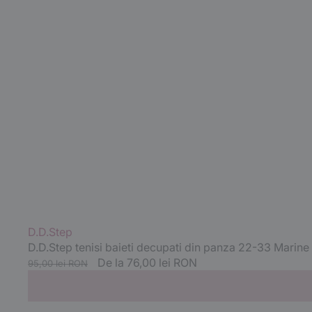
Vânzător:
D.D.Step
D.D.Step tenisi baieti decupati din panza 22-33 Marin
Preț
Preț
De la 76,00 lei RON
95,00 lei RON
standard
redus
D.D.Step