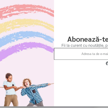
Abonează-te
Fii la curent cu noutățile, 
Adresa
ta
de
F
e-
mail