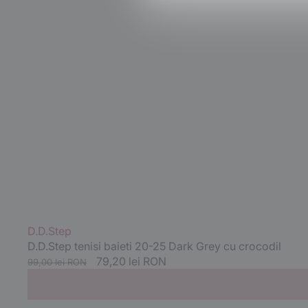
Vânzător:
D.D.Step
D.D.Step tenisi baieti 20-25 Dark Grey cu crocodil
Preț
Preț
79,20 lei RON
99,00 lei RON
standard
redus