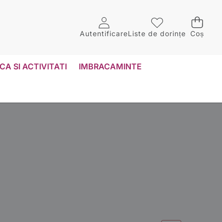
Autentificare
Liste de dorințe
Coș
CA SI ACTIVITATI
IMBRACAMINTE
NALA
+
us