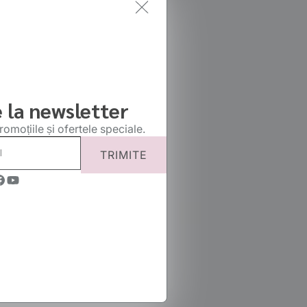
Închide
dialogul
 la newsletter
promoțiile și ofertele speciale.
TRIMITE
acebook
YouTube