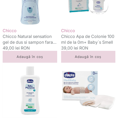
dus
ml
si
de
sampon
la
fara
0m+
lacrimi
Baby`s
Vânzător:
Vânzător:
Chicco
Chicco
0m+
Smell
Chicco Natural sensation
Chicco Apa de Colonie 100
500
gel de dus si sampon fara
ml de la 0m+ Baby`s Smell
ml
lacrimi 0m+ 500 ml
Preț
49,00 lei RON
Preț
39,00 lei RON
standard
standard
Adaugă în coș
Adaugă în coș
Chicco
Chicco
Baby
Mini
Moments
Kit
gel
ombilical
igiena
0m+
intima
3
200
buc
ml,
0m+