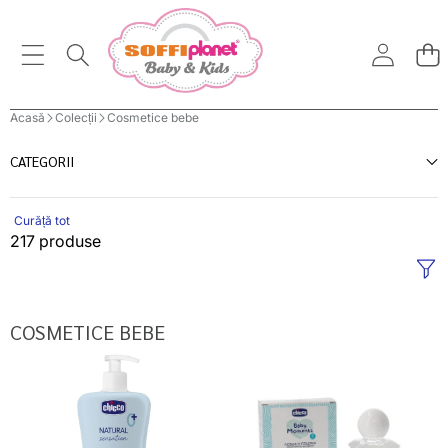
Acasă
Colecții
Cosmetice bebe
CATEGORII
Curăță tot
217 produse
COSMETICE BEBE
Chicco
Chicco
Natural
Apa
sensation
de
gel
Colonie
de
100