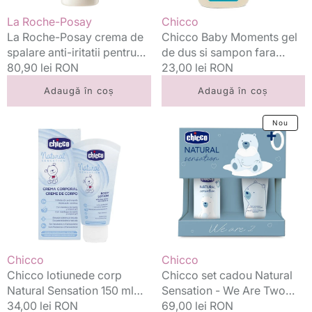
piele
lacrimi
Vânzător:
Vânzător:
La Roche-Posay
Chicco
sensibila
0m+
La Roche-Posay crema de
Chicco Baby Moments gel
Lipikar
200
spalare anti-iritatii pentru
de dus si sampon fara
Syndet
ml
piele sensibila Lipikar
Preț
80,90 lei RON
lacrimi 0m+ 200 ml
Preț
23,00 lei RON
AP+,
Syndet AP+, 400 ml
standard
standard
400
Adaugă în coș
Adaugă în coș
ml
Chicco
Chicco
Nou
lotiunede
set
corp
cadou
Natural
Natural
Sensation
Sensation
150
-
ml
We
pentru
Are
0m+
Two
0m+
Vânzător:
Vânzător:
Chicco
Chicco
Chicco lotiunede corp
Chicco set cadou Natural
Natural Sensation 150 ml
Sensation - We Are Two
pentru 0m+
Preț
34,00 lei RON
0m+
Preț
69,00 lei RON