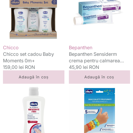
Baby
pentru
Moments
calmarea
0m+
mancarimii
si
iritatiilor
0m+
20
Vânzător:
Vânzător:
Chicco
Bepanthen
g
Chicco set cadou Baby
Bepanthen Sensiderm
Moments 0m+
crema pentru calmarea
Preț
159,00 lei RON
mancarimii si iritatiilor 0m+
Preț
45,90 lei RON
standard
20 g
standard
Adaugă în coș
Adaugă în coș
Chicco
Chicco
gel
bratari
igienizare
anti-
si
tantari
curatare
din
maini
silicon
100
parfumate
ml
si