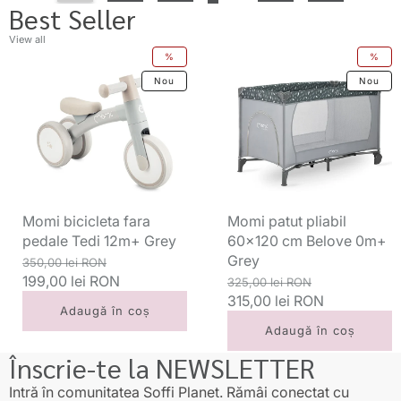
Best Seller
View all
Momi
Momi
%
%
bicicleta
patut
Nou
Nou
fara
pliabil
pedale
60x120
Tedi
cm
12m+
Belove
Grey
0m+
Grey
Momi bicicleta fara
Momi patut pliabil
pedale Tedi 12m+ Grey
60x120 cm Belove 0m+
Grey
Preț
Preț
350,00 lei RON
standard
199,00 lei RON
redus
Preț
Preț
325,00 lei RON
standard
315,00 lei RON
redus
Adaugă în coș
Adaugă în coș
Înscrie-te la NEWSLETTER
Intră în comunitatea Soffi Planet. Rămâi conectat cu