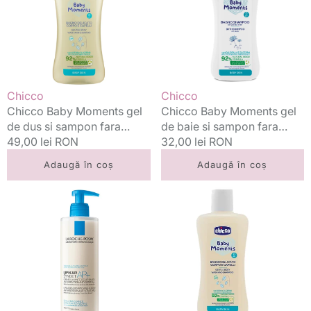
de
de
dus
baie
si
si
sampon
sampon
fara
fara
lacrimi
lacrimi
Vânzător:
Vânzător:
Chicco
Chicco
0m+
0m+
Chicco Baby Moments gel
Chicco Baby Moments gel
500ml
500
de dus si sampon fara
de baie si sampon fara
ml
lacrimi 0m+ 500ml
Preț
49,00 lei RON
lacrimi 0m+ 500 ml
Preț
32,00 lei RON
standard
standard
Adaugă în coș
Adaugă în coș
La
Chicco
Roche-
Baby
Posay
Moments
crema
gel
de
de
spalare
dus
anti-
si
iritatii
sampon
pentru
fara