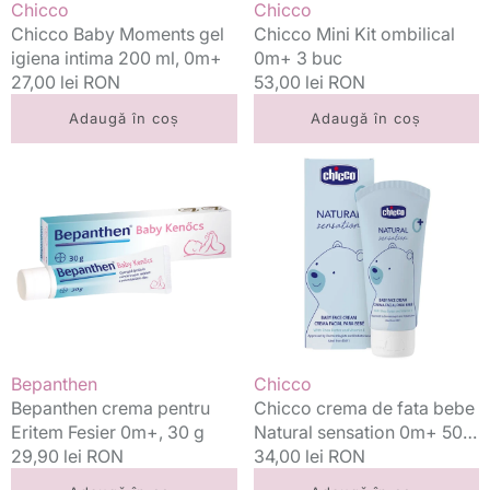
Vânzător:
Vânzător:
Chicco
Chicco
Chicco Baby Moments gel
Chicco Mini Kit ombilical
igiena intima 200 ml, 0m+
0m+ 3 buc
Preț
27,00 lei RON
Preț
53,00 lei RON
standard
standard
Adaugă în coș
Adaugă în coș
Bepanthen
Chicco
crema
crema
pentru
de
Eritem
fata
Fesier
bebe
0m+,
Natural
30
sensation
g
0m+
50
ml
Vânzător:
Vânzător:
Bepanthen
Chicco
Bepanthen crema pentru
Chicco crema de fata bebe
Eritem Fesier 0m+, 30 g
Natural sensation 0m+ 50
Preț
29,90 lei RON
ml
Preț
34,00 lei RON
standard
standard