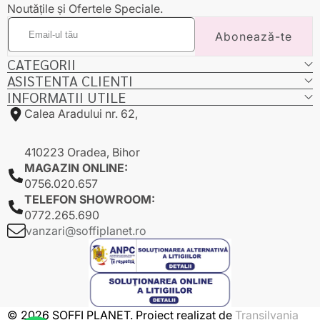
Noutățile și Ofertele Speciale.
Email-
Abonează-te
ul
tău
CATEGORII
ASISTENTA CLIENTI
INFORMATII UTILE
Calea Aradului nr. 62,
410223 Oradea, Bihor
MAGAZIN ONLINE:
0756.020.657
TELEFON SHOWROOM:
0772.265.690
vanzari@soffiplanet.ro
© 2026 SOFFI PLANET. Proiect realizat de
Transilvania