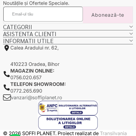
Noutățile și Ofertele Speciale.
Email-
Abonează-te
ul
tău
CATEGORII
ASISTENTA CLIENTI
INFORMATII UTILE
Calea Aradului nr. 62,
410223 Oradea, Bihor
MAGAZIN ONLINE:
0756.020.657
TELEFON SHOWROOM:
0772.265.690
vanzari@soffiplanet.ro
© 2026 SOFFI PLANET. Proiect realizat de
Transilvania