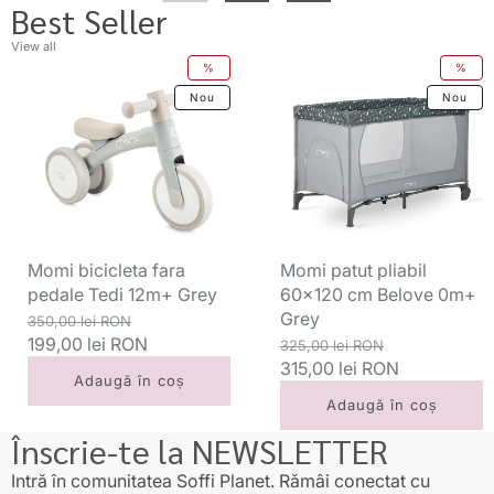
Best Seller
View all
Momi
Momi
%
%
bicicleta
patut
Nou
Nou
fara
pliabil
pedale
60x120
Tedi
cm
12m+
Belove
Grey
0m+
Grey
Momi bicicleta fara
Momi patut pliabil
pedale Tedi 12m+ Grey
60x120 cm Belove 0m+
Grey
Preț
Preț
350,00 lei RON
standard
199,00 lei RON
redus
Preț
Preț
325,00 lei RON
standard
315,00 lei RON
redus
Adaugă în coș
Adaugă în coș
Înscrie-te la NEWSLETTER
Intră în comunitatea Soffi Planet. Rămâi conectat cu