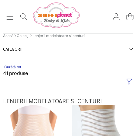
Acasă
Colecții
Lenjerii modelatoare si centuri
CATEGORII
Curăță tot
41 produse
LENJERII MODELATOARE SI CENTURI
Baby
Baby
Ono
Ono
centura
centura
postnatala
postnatala
Profil
marimea