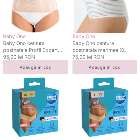
Expert
XL
XXL
Vânzător:
Vânzător:
Baby Ono
Baby Ono
Baby Ono centura
Baby Ono centura
postnatala Profil Expert
postnatala marimea XL
XXL
Preț
95,00 lei RON
Preț
75,00 lei RON
standard
standard
Adaugă în coș
Adaugă în coș
Canpol
Canpol
Babies
Babies
chiloti
chiloti
gravide
gravide
cu
cu
talie
talie
joasa
joasa
MumFIT
MumFIT
2
2
buc
buc