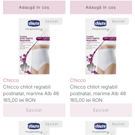
standard
standard
Adaugă în coș
Adaugă în coș
Chicco
Chicco
Epuizat
Epuizat
chilot
chilot
reglabil
reglabil
postnatal,
postnatal,
marime
marime
Alb
Alb
46
48
Vânzător:
Vânzător:
Chicco
Chicco
Chicco chilot reglabil
Chicco chilot reglabil
postnatal, marime Alb 46
postnatal, marime Alb 48
Preț
165,00 lei RON
Preț
165,00 lei RON
standard
standard
Epuizat
Epuizat
Chicco
Chicco
Epuizat
Epuizat
chilot
chilot
reglabil
reglabil