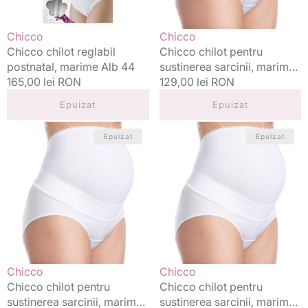
Vânzător:
Vânzător:
Chicco
Chicco
Chicco chilot reglabil
Chicco chilot pentru
postnatal, marime Alb 44
sustinerea sarcinii, marimea
Preț
165,00 lei RON
50
Preț
129,00 lei RON
standard
standard
Epuizat
Epuizat
Chicco
Chicco
Epuizat
Epuizat
chilot
chilot
pentru
pentru
sustinerea
sustinerea
sarcinii,
sarcinii,
marimea
marimea
46
48
Vânzător:
Vânzător:
Chicco
Chicco
Chicco chilot pentru
Chicco chilot pentru
sustinerea sarcinii, marimea
sustinerea sarcinii, marimea