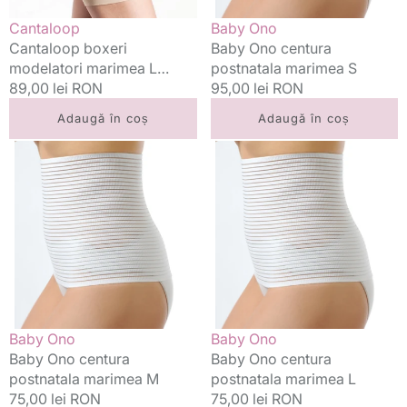
Vânzător:
Vânzător:
Cantaloop
Baby Ono
Cantaloop boxeri
Baby Ono centura
modelatori marimea L
postnatala marimea S
Crem
Preț
89,00 lei RON
Preț
95,00 lei RON
standard
standard
Adaugă în coș
Adaugă în coș
Baby
Baby
Ono
Ono
centura
centura
postnatala
postnatala
marimea
marimea
M
L
Vânzător:
Vânzător:
Baby Ono
Baby Ono
Baby Ono centura
Baby Ono centura
postnatala marimea M
postnatala marimea L
Preț
75,00 lei RON
Preț
75,00 lei RON