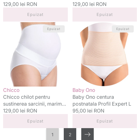
46
Preț
129,00 lei RON
48
Preț
129,00 lei RON
standard
standard
Epuizat
Epuizat
Chicco
Baby
Epuizat
Epuizat
chilot
Ono
pentru
centura
sustinerea
postnatala
sarcinii,
Profil
marimea
Expert
44
L
Vânzător:
Vânzător:
Chicco
Baby Ono
Chicco chilot pentru
Baby Ono centura
sustinerea sarcinii, marimea
postnatala Profil Expert L
44
Preț
129,00 lei RON
Preț
95,00 lei RON
standard
standard
Epuizat
Epuizat
1
2
Următorul