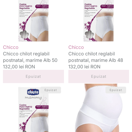
postnatal,
postnatal,
marime
marime
Alb
Alb
50
48
Vânzător:
Vânzător:
Chicco
Chicco
Chicco chilot reglabil
Chicco chilot reglabil
postnatal, marime Alb 50
postnatal, marime Alb 48
Preț
132,00 lei RON
Preț
132,00 lei RON
standard
standard
Epuizat
Epuizat
Chicco
Chicco
Epuizat
Epuizat
chilot
chilot
reglabil
pentru
postnatal,
sustinerea
marime
sarcinii,
Alb
marimea
44
50