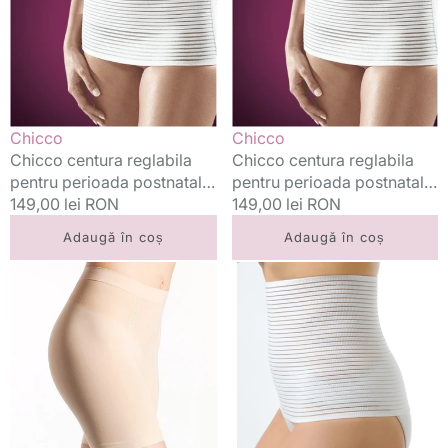
perioada
perioada
postnatala
postnatala
marimea
marimea
M
L
Vânzător:
Vânzător:
Chicco
Chicco
Chicco centura reglabila
Chicco centura reglabila
pentru perioada postnatala
pentru perioada postnatala
marimea M
Preț
149,00 lei RON
marimea L
Preț
149,00 lei RON
standard
standard
Adaugă în coș
Adaugă în coș
Cantaloop
Baby
boxeri
Ono
modelatori
centura
marimea
postnatala
L
marimea
Crem
S