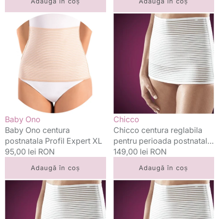
Adaugă în coș
Adaugă în coș
Baby
Chicco
Ono
centura
centura
reglabila
postnatala
pentru
Profil
perioada
Expert
postnatala
XL
marimea
S
Vânzător:
Vânzător:
Baby Ono
Chicco
Baby Ono centura
Chicco centura reglabila
postnatala Profil Expert XL
pentru perioada postnatala
Preț
95,00 lei RON
marimea S
Preț
149,00 lei RON
standard
standard
Adaugă în coș
Adaugă în coș
Chicco
Chicco
centura
centura
reglabila
reglabila
pentru
pentru