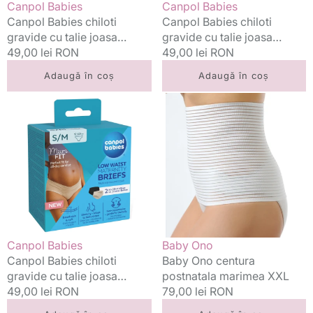
Vânzător:
Vânzător:
Canpol Babies
Canpol Babies
XL
L
Canpol Babies chiloti
Canpol Babies chiloti
gravide cu talie joasa
gravide cu talie joasa
MumFIT 2 buc XL
Preț
49,00 lei RON
MumFIT 2 buc L
Preț
49,00 lei RON
standard
standard
Adaugă în coș
Adaugă în coș
Canpol
Baby
Babies
Ono
chiloti
centura
gravide
postnatala
cu
marimea
talie
XXL
joasa
MumFIT
2
buc
Vânzător:
Vânzător:
Canpol Babies
Baby Ono
S/M
Canpol Babies chiloti
Baby Ono centura
gravide cu talie joasa
postnatala marimea XXL
MumFIT 2 buc S/M
Preț
49,00 lei RON
Preț
79,00 lei RON
standard
standard