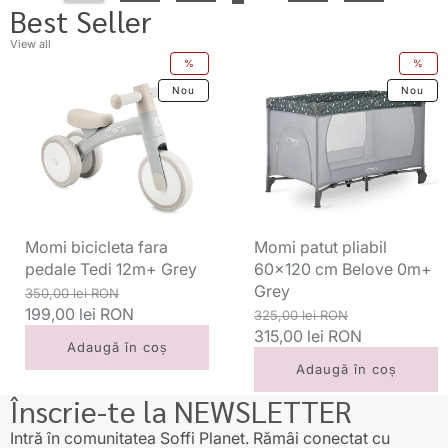
Best Seller
View all
Momi
Momi
%
%
bicicleta
patut
Nou
Nou
fara
pliabil
pedale
60x120
Tedi
cm
12m+
Belove
Grey
0m+
Grey
Momi bicicleta fara
Momi patut pliabil
pedale Tedi 12m+ Grey
60x120 cm Belove 0m+
Grey
Preț
Preț
350,00 lei RON
standard
199,00 lei RON
redus
Preț
Preț
325,00 lei RON
standard
315,00 lei RON
redus
Adaugă în coș
Adaugă în coș
Înscrie-te la NEWSLETTER
Intră în comunitatea Soffi Planet. Rămâi conectat cu