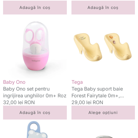
standard
standard
Adaugă în coș
Adaugă în coș
Baby
Tega
Ono
Baby
set
suport
pentru
baie
ingrijirea
Forest
unghiilor
Fairytale
0m+
0m+,
Roz
Galben
Vânzător:
Vânzător:
Baby Ono
Tega
Baby Ono set pentru
Tega Baby suport baie
ingrijirea unghiilor 0m+ Roz
Forest Fairytale 0m+,
Preț
32,00 lei RON
Galben
Preț
29,00 lei RON
standard
standard
Adaugă în coș
Alege opțiuni
Baby
Babymoov
Ono
Set
termometru
pentru