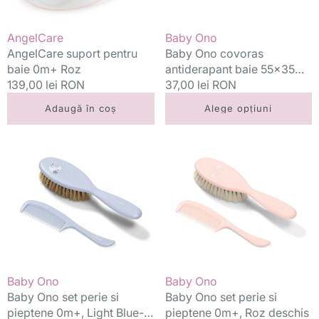
Green
Vânzător:
Vânzător:
AngelCare
Baby Ono
AngelCare suport pentru
Baby Ono covoras
baie 0m+ Roz
antiderapant baie 55x35
Preț
139,00 lei RON
cm Pastel Green
Preț
37,00 lei RON
standard
standard
Adaugă în coș
Alege opțiuni
Baby
Baby
Ono
Ono
set
set
perie
perie
si
si
pieptene
pieptene
0m+,
0m+,
Light
Roz
Blue-
deschis
Grey
Vânzător:
Vânzător:
Baby Ono
Baby Ono
Baby Ono set perie si
Baby Ono set perie si
pieptene 0m+, Light Blue-
pieptene 0m+, Roz deschis