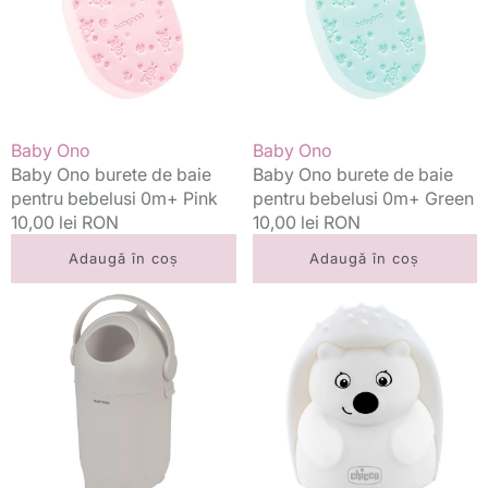
baie
baie
pentru
pentru
bebelusi
bebelusi
0m+
0m+
Pink
Green
Vânzător:
Vânzător:
Baby Ono
Baby Ono
Baby Ono burete de baie
Baby Ono burete de baie
pentru bebelusi 0m+ Pink
pentru bebelusi 0m+ Green
Preț
10,00 lei RON
Preț
10,00 lei RON
standard
standard
Adaugă în coș
Adaugă în coș
Nattou
Chicco
cos
lumina
depozitare
de
scutece
veghe
Dropy
Sweet
0m+
Lights
Clay
0m+,
Arici