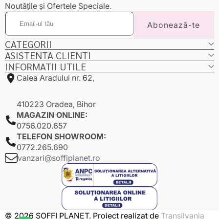
Noutățile și Ofertele Speciale.
Email-
Abonează-te
ul
tău
CATEGORII
ASISTENTA CLIENTI
INFORMATII UTILE
Calea Aradului nr. 62,
410223 Oradea, Bihor
MAGAZIN ONLINE:
0756.020.657
TELEFON SHOWROOM:
0772.265.690
vanzari@soffiplanet.ro
© 2026 SOFFI PLANET. Proiect realizat de
Transilvania