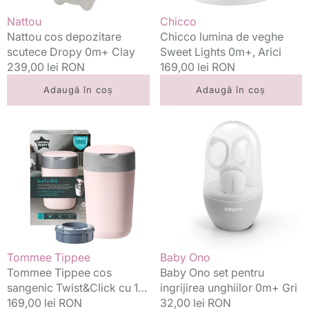
Vânzător:
Vânzător:
Nattou
Chicco
Nattou cos depozitare
Chicco lumina de veghe
scutece Dropy 0m+ Clay
Sweet Lights 0m+, Arici
Preț
239,00 lei RON
Preț
169,00 lei RON
standard
standard
Adaugă în coș
Adaugă în coș
Tommee
Baby
Tippee
Ono
cos
set
sangenic
pentru
Twist&Click
ingrijirea
cu
unghiilor
1
0m+
rezerva,
Gri
Roz
Vânzător:
Vânzător:
Tommee Tippee
Baby Ono
Tommee Tippee cos
Baby Ono set pentru
sangenic Twist&Click cu 1
ingrijirea unghiilor 0m+ Gri
rezerva, Roz
Preț
169,00 lei RON
Preț
32,00 lei RON