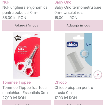
Vânzător:
Vânzător:
Nuk
Baby Ono
Nuk unghiera ergonomica
Baby Ono termometru baie
pentru bebelusi 0m+
0m+ Ursulet roz
Preț
35,00 lei RON
Preț
15,00 lei RON
standard
standard
Adaugă în coș
Adaugă în coș
Tommee
Chicco
Tippee
pieptan
foarfeca
pentru
manichiura
crusta
Essentials
0m+
0m+
Vânzător:
Vânzător:
Tommee Tippee
Chicco
Tommee Tippee foarfeca
Chicco pieptan pentru
manichiura Essentials 0m+
crusta 0m+
Preț
27,00 lei RON
Preț
17,00 lei RON
standard
standard