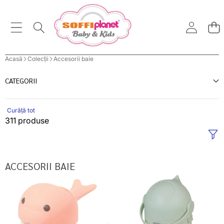
Acasă
Colecții
Accesorii baie
CATEGORII
Curăță tot
311 produse
ACCESORII BAIE
Baby
Nattou
Ono
cos
cana
depozitare
pentru
scutece
clatit
Dropy