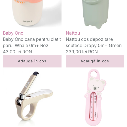
parul
0m+
Whale
Green
0m+
Roz
Vânzător:
Vânzător:
Baby Ono
Nattou
Baby Ono cana pentru clatit
Nattou cos depozitare
parul Whale 0m+ Roz
scutece Dropy 0m+ Green
Preț
43,00 lei RON
Preț
239,00 lei RON
standard
standard
Adaugă în coș
Adaugă în coș
Nuk
Baby
unghiera
Ono
ergonomica
termometru
pentru
baie
bebelusi
0m+
0m+
Ursulet
roz