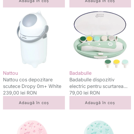
Adaugă în coș
Adaugă în coș
Nattou
Badabulle
cos
dispozitiv
depozitare
electric
scutece
pentru
Dropy
scurtarea
0m+
unghiilor
White
bebelusului
0m+
Vânzător:
Vânzător:
Nattou
Badabulle
Nattou cos depozitare
Badabulle dispozitiv
scutece Dropy 0m+ White
electric pentru scurtarea
Preț
239,00 lei RON
unghiilor bebelusului 0m+
Preț
79,00 lei RON
standard
standard
Adaugă în coș
Adaugă în coș
Baby
Baby
Ono
Ono
burete
burete
de
de