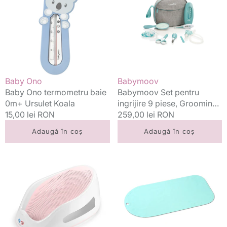
baie
ingrijire
0m+
9
Ursulet
piese,
Koala
Grooming
Set
Aqua
0m+
Vânzător:
Vânzător:
Baby Ono
Babymoov
Baby Ono termometru baie
Babymoov Set pentru
0m+ Ursulet Koala
ingrijire 9 piese, Grooming
Preț
15,00 lei RON
Set Aqua 0m+
Preț
259,00 lei RON
standard
standard
Adaugă în coș
Adaugă în coș
AngelCare
Baby
suport
Ono
pentru
covoras
baie
antiderapant
0m+
baie
Roz
55x35
cm
Pastel