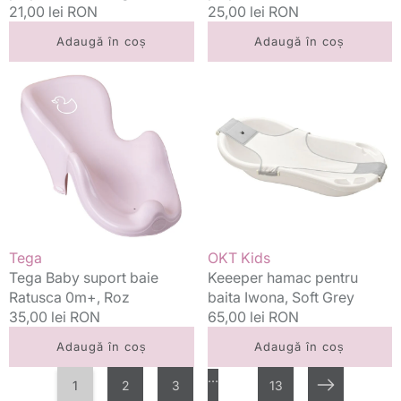
Grey
Preț
21,00 lei RON
Preț
25,00 lei RON
standard
standard
Adaugă în coș
Adaugă în coș
Tega
Keeeper
Baby
hamac
suport
pentru
baie
baita
Ratusca
Iwona,
0m+,
Soft
Roz
Grey
Vânzător:
Vânzător:
Tega
OKT Kids
Tega Baby suport baie
Keeeper hamac pentru
Ratusca 0m+, Roz
baita Iwona, Soft Grey
Preț
35,00 lei RON
Preț
65,00 lei RON
standard
standard
Adaugă în coș
Adaugă în coș
…
1
2
3
13
Următorul