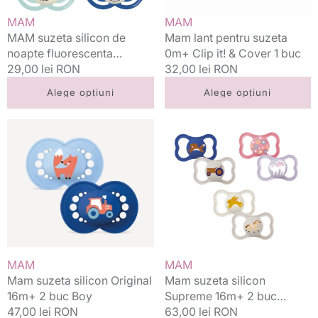
cu
1
Vânzător:
Vânzător:
MAM
MAM
cutie
buc
MAM suzeta silicon de
Mam lant pentru suzeta
1
noapte fluorescenta
0m+ Clip it! & Cover 1 buc
buc
Perfect Night 6m+ cu cutie
Preț
29,00 lei RON
Preț
32,00 lei RON
1 buc
standard
standard
Alege opțiuni
Alege opțiuni
Mam
Mam
suzeta
suzeta
silicon
silicon
Original
Supreme
16m+
16m+
2
2
buc
buc
Boy
Animal
Vânzător:
Vânzător:
MAM
MAM
Mam suzeta silicon Original
Mam suzeta silicon
16m+ 2 buc Boy
Supreme 16m+ 2 buc
Preț
47,00 lei RON
Animal
Preț
63,00 lei RON