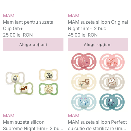
Vânzător:
Vânzător:
MAM
MAM
Mam lant pentru suzeta
MAM suzeta silicon Original
Clip 0m+
Night 16m+ 2 buc
Preț
25,00 lei RON
Preț
45,00 lei RON
standard
standard
Alege opțiuni
Alege opțiuni
Mam
MAM
suzeta
suzeta
silicon
silicon
Supreme
Perfect
Night
cu
16m+
cutie
2
de
buc
sterilizare
Unisex
6m+
1
Vânzător:
Vânzător:
MAM
MAM
buc
Mam suzeta silicon
MAM suzeta silicon Perfect
Supreme Night 16m+ 2 buc
cu cutie de sterilizare 6m+