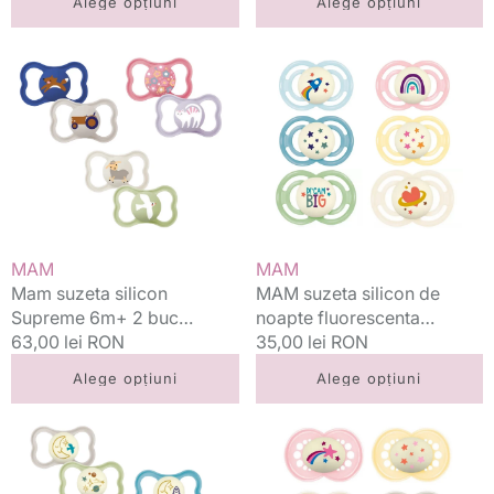
Alege opțiuni
Alege opțiuni
Mam
MAM
suzeta
suzeta
silicon
silicon
Supreme
de
6m+
noapte
2
fluorescenta
buc
Perfect
Animal
Night
6m+
1
Vânzător:
Vânzător:
MAM
MAM
buc
Mam suzeta silicon
MAM suzeta silicon de
Supreme 6m+ 2 buc
noapte fluorescenta
Animal
Preț
63,00 lei RON
Perfect Night 6m+ 1 buc
Preț
35,00 lei RON
standard
standard
Alege opțiuni
Alege opțiuni
Mam
MAM
suzeta
suzeta
silicon
silicon
de
fluorescenta