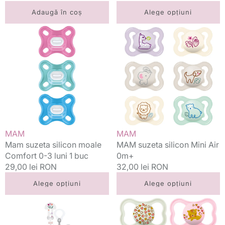
standard
standard
Adaugă în coș
Alege opțiuni
Mam
MAM
suzeta
suzeta
silicon
silicon
moale
Mini
Comfort
Air
0-
0m+
3
luni
1
buc
Vânzător:
Vânzător:
MAM
MAM
Mam suzeta silicon moale
MAM suzeta silicon Mini Air
Comfort 0-3 luni 1 buc
0m+
Preț
29,00 lei RON
Preț
32,00 lei RON
standard
standard
Alege opțiuni
Alege opțiuni
MAM
Mam
Lant
Suzeta
suzeta
din