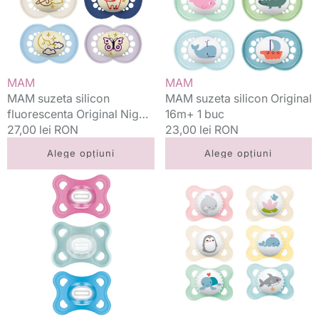
Night
1
16m+
buc
1
buc
Vânzător:
Vânzător:
MAM
MAM
MAM suzeta silicon
MAM suzeta silicon Original
fluorescenta Original Night
16m+ 1 buc
16m+ 1 buc
Preț
27,00 lei RON
Preț
23,00 lei RON
standard
standard
Alege opțiuni
Alege opțiuni
Mam
MAM
suzeta
suzeta
silicon
silicon
moale
Original
Comfort
2-
3-
6
12
luni
luni
1
1
buc
buc