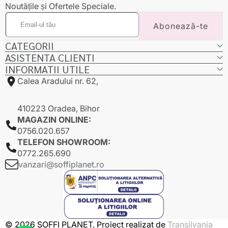
Noutățile și Ofertele Speciale.
Email-
Abonează-te
ul
tău
CATEGORII
ASISTENTA CLIENTI
INFORMATII UTILE
Calea Aradului nr. 62,
410223 Oradea, Bihor
MAGAZIN ONLINE:
0756.020.657
TELEFON SHOWROOM:
0772.265.690
vanzari@soffiplanet.ro
© 2026 SOFFI PLANET. Proiect realizat de
Transilvania