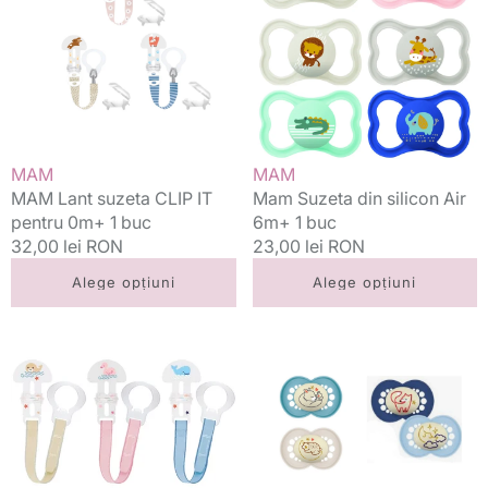
CLIP
silicon
IT
Air
pentru
6m+
0m+
1
1
buc
buc
Vânzător:
Vânzător:
MAM
MAM
MAM Lant suzeta CLIP IT
Mam Suzeta din silicon Air
pentru 0m+ 1 buc
6m+ 1 buc
Preț
32,00 lei RON
Preț
23,00 lei RON
standard
standard
Alege opțiuni
Alege opțiuni
Mam
MAM
lant
suzeta
pentru
silicon
suzeta
Original
Clip
Night
0m+
16m+
2
buc