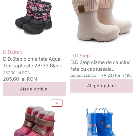
fete
de
Aqua-
cauciuc
Tex
fete
captusite
cu
28-
captuseala
33
detasabila
Black
22-
33
Vânzător:
D.D.Step
Vânzător:
D.D.Step
Cream
D.D.Step cizme fete Aqua-
D.D.Step cizme de cauciuc
Tex captusite 28-33 Black
fete cu captuseala
Preț
Preț
257,00 lei RON
detasabila 22-33 Cream
Preț
Preț
78,40 lei RON
98,00 lei RON
standard
205,60 lei RON
redus
standard
redus
Alege opțiuni
Alege opțiuni
D.D.Step
Wink
%
ghete
cizme
fete
baieti
imblanite
de
Ponte20
cauciuc
supinati
22-