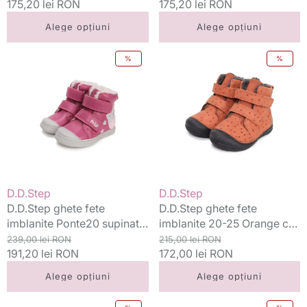
standard
175,20 lei RON
redus
standard
175,20 lei RON
redus
Alege opțiuni
Alege opțiuni
D.D.Step
D.D.Step
%
%
ghete
ghete
fete
fete
imblanite
imblanite
Ponte20
20-
supinati
25
22-
Orange
27
cu
Dark
buline
Pink
Vânzător:
Vânzător:
D.D.Step
D.D.Step
cu
D.D.Step ghete fete
D.D.Step ghete fete
soricel
imblanite Ponte20 supinati
imblanite 20-25 Orange cu
22-27 Dark Pink cu soricel
Preț
Preț
buline
Preț
Preț
239,00 lei RON
215,00 lei RON
standard
191,20 lei RON
redus
standard
172,00 lei RON
redus
Alege opțiuni
Alege opțiuni
D.D.Step
D.D.Step