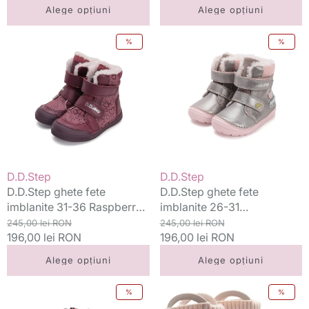
Alege opțiuni
Alege opțiuni
D.D.Step
D.D.Step
%
%
ghete
ghete
fete
fete
imblanite
imblanite
31-
26-
36
31
Raspberry
Champagne
cu
cu
inimioare
pasare
in
Vânzător:
Vânzător:
D.D.Step
D.D.Step
colivie
D.D.Step ghete fete
D.D.Step ghete fete
imblanite 31-36 Raspberry
imblanite 26-31
cu inimioare
Preț
Preț
Champagne cu pasare in
Preț
Preț
245,00 lei RON
245,00 lei RON
standard
196,00 lei RON
redus
colivie
standard
196,00 lei RON
redus
Alege opțiuni
Alege opțiuni
D.D.Step
D.D.Step
%
%
cizme
cizme