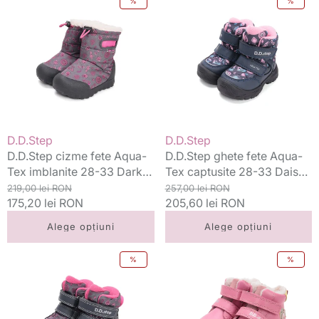
%
%
cizme
ghete
fete
fete
Aqua-
Aqua-
Tex
Tex
imblanite
captusite
28-
28-
33
33
Dark
Daisy
Pink
Pink
Vânzător:
Vânzător:
D.D.Step
D.D.Step
D.D.Step cizme fete Aqua-
D.D.Step ghete fete Aqua-
Tex imblanite 28-33 Dark
Tex captusite 28-33 Daisy
Pink
Preț
Preț
Pink
Preț
Preț
219,00 lei RON
257,00 lei RON
standard
175,20 lei RON
redus
standard
205,60 lei RON
redus
Alege opțiuni
Alege opțiuni
D.D.Step
D.D.Step
%
%
ghete
ghete
fete
fete
Aqua-
Barefoot
Tex
imblanite