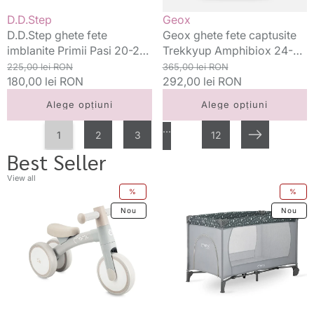
cu
Vânzător:
Vânzător:
D.D.Step
Geox
caprioara
D.D.Step ghete fete
Geox ghete fete captusite
imblanite Primii Pasi 20-25
Trekkyup Amphibiox 24-27
Mocha cu caprioara
Preț
Preț
Rose
Preț
Preț
225,00 lei RON
365,00 lei RON
standard
180,00 lei RON
redus
standard
292,00 lei RON
redus
Alege opțiuni
Alege opțiuni
…
1
2
3
12
Următorul
Best Seller
View all
Momi
Momi
%
%
bicicleta
patut
Nou
Nou
fara
pliabil
pedale
60x120
Tedi
cm
12m+
Belove
Grey
0m+
Grey