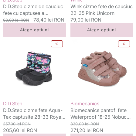
Giverny
D.D.Step cizme de cauciuc
Wink cizme fete de cauciuc
Glow
fete cu captuseala
22-35 Pink Unicorn
detasabila 20-31 Giverny
Preț
Preț
78,40 lei RON
Preț
79,00 lei RON
98,00 lei RON
Glow
standard
redus
standard
Alege opțiuni
Alege opțiuni
D.D.Step
Biomecanics
%
%
cizme
pantofi
fete
fete
Aqua-
Waterproof
Tex
18-
captusite
25
28-
Nobuck
33
Rosa
Royal
Blue
Vânzător:
Vânzător:
D.D.Step
Biomecanics
D.D.Step cizme fete Aqua-
Biomecanics pantofi fete
Tex captusite 28-33 Royal
Waterproof 18-25 Nobuck
Blue
Preț
Preț
Rosa
Preț
Preț
257,00 lei RON
339,00 lei RON
standard
205,60 lei RON
redus
standard
271,20 lei RON
redus