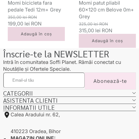
Momi bicicleta fara
Momi patut pliabil
pedale Tedi 12m+ Grey
60x120 cm Belove 0m+
Grey
Preț
Preț
350,00 lei RON
standard
199,00 lei RON
redus
Preț
Preț
325,00 lei RON
standard
315,00 lei RON
redus
Adaugă în coș
Adaugă în coș
Înscrie-te la NEWSLETTER
Intră în comunitatea Soffi Planet. Rămâi conectat cu
Noutățile și Ofertele Speciale.
Email-
Abonează-te
ul
tău
CATEGORII
ASISTENTA CLIENTI
INFORMATII UTILE
Calea Aradului nr. 62,
410223 Oradea, Bihor
MAGAZIN ONLINE: