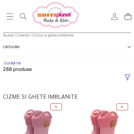
Acasă
Colecții
Cizme si ghete imblanite
CATEGORII
Curăță tot
288 produse
CIZME SI GHETE IMBLANITE
D.D.Step
D.D.Step
%
%
cizme
cizme
de
de
cauciuc
cauciuc
fete
fete