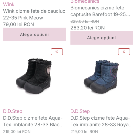
Vânzător:
Biomecanics
Vânzător:
Wink
pasare
Biomecanics cizme fete
Wink cizme fete de cauciuc
captusite Barefoot 19-25
22-35 Pink Meow
Sauvage Petrol cu pasare
Preț
Preț
329,00 lei RON
Preț
79,00 lei RON
standard
263,20 lei RON
redus
standard
Alege opțiuni
Alege opțiuni
D.D.Step
D.D.Step
%
%
cizme
cizme
fete
fete
Aqua-
Aqua-
Tex
Tex
imblanite
imblanite
28-
28-
33
33
Black
Royal
cu
Blue
Vânzător:
Vânzător:
D.D.Step
D.D.Step
inimioara
cu
D.D.Step cizme fete Aqua-
D.D.Step cizme fete Aqua-
inimioara
Tex imblanite 28-33 Black
Tex imblanite 28-33 Royal
cu inimioara
Preț
Preț
Blue cu inimioara
Preț
Preț
219,00 lei RON
219,00 lei RON