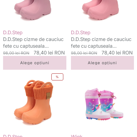
cu
cu
captuseala
captuseala
detasabila
detasabila
20-
20-
31
31
Vânzător:
Vânzător:
D.D.Step
D.D.Step
Monet
Water
D.D.Step cizme de cauciuc
D.D.Step cizme de cauciuc
Rose
Lily
fete cu captuseala
fete cu captuseala
Pink
detasabila 20-31 Monet
Preț
Preț
78,40 lei RON
detasabila 20-31 Water Lily
Preț
Preț
78,40 lei RON
98,00 lei RON
98,00 lei RON
Rose
standard
redus
Pink
standard
redus
Alege opțiuni
Alege opțiuni
D.D.Step
Wink
%
cizme
cizme
de
fete
cauciuc
de
fete
cauciuc
cu
22-
captuseala
35
detasabila
Pink
20-
Unicorn
31
Vânzător:
Vânzător:
D.D.Step
Wink