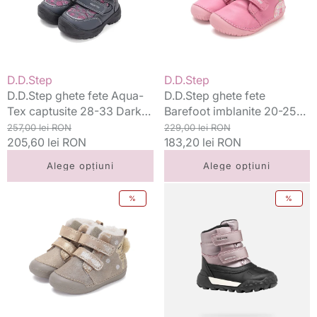
captusite
20-
28-
25
33
Pink
Dark
cu
Pink
pasare
Vânzător:
Vânzător:
D.D.Step
D.D.Step
D.D.Step ghete fete Aqua-
D.D.Step ghete fete
Tex captusite 28-33 Dark
Barefoot imblanite 20-25
Pink
Preț
Preț
Pink cu pasare
Preț
Preț
257,00 lei RON
229,00 lei RON
standard
205,60 lei RON
redus
standard
183,20 lei RON
redus
Alege opțiuni
Alege opțiuni
D.D.Step
Geox
%
%
ghete
ghete
fete
fete
imblanite
captusite
Primii
Trekkyup
Pasi
Amphibiox
20-
24-
25
27
Mocha
Rose