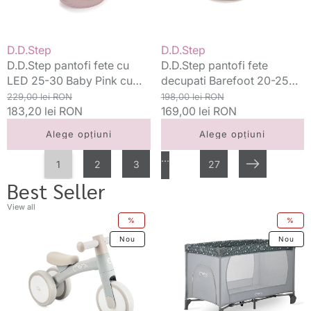
Baby
Baby
Pink
Pink
cu
Vânzător:
Vânzător:
D.D.Step
D.D.Step
unicorn
D.D.Step pantofi fete cu
D.D.Step pantofi fete
LED 25-30 Baby Pink cu
decupati Barefoot 20-25
unicorn
Preț
Preț
Baby Pink
Preț
Preț
229,00 lei RON
198,00 lei RON
standard
183,20 lei RON
redus
standard
169,00 lei RON
redus
Alege opțiuni
Alege opțiuni
…
1
2
3
27
Următorul
Best Seller
View all
Momi
Momi
%
%
bicicleta
patut
Nou
Nou
fara
pliabil
pedale
60x120
Tedi
cm
12m+
Belove