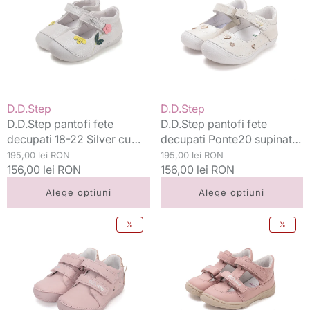
decupati
decupati
18-
Ponte20
22
supinati
Silver
24-
cu
29
flori
Pearl
cu
Vânzător:
Vânzător:
D.D.Step
D.D.Step
inimioare
D.D.Step pantofi fete
D.D.Step pantofi fete
decupati 18-22 Silver cu
decupati Ponte20 supinati
flori
Preț
Preț
24-29 Pearl cu inimioare
Preț
Preț
195,00 lei RON
195,00 lei RON
standard
156,00 lei RON
redus
standard
156,00 lei RON
redus
Alege opțiuni
Alege opțiuni
D.D.Step
D.D.Step
%
%
pantofi
pantofi
fete
fete
cu
decupati
LED
Barefoot
25-
20-
30
25