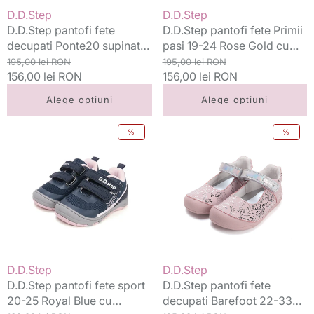
Pink
cu
Vânzător:
Vânzător:
D.D.Step
D.D.Step
cu
flori
D.D.Step pantofi fete
D.D.Step pantofi fete Primii
inimioare
desenate
decupati Ponte20 supinati
pasi 19-24 Rose Gold cu
24-29 Baby Pink cu
Preț
Preț
flori desenate
Preț
Preț
195,00 lei RON
195,00 lei RON
inimioare
standard
156,00 lei RON
redus
standard
156,00 lei RON
redus
Alege opțiuni
Alege opțiuni
D.D.Step
D.D.Step
%
%
pantofi
pantofi
fete
fete
sport
decupati
20-
Barefoot
25
22-
Royal
33
Blue
Baby
cu
Pink
cometa
cu
Vânzător:
Vânzător:
D.D.Step
D.D.Step
flori
D.D.Step pantofi fete sport
D.D.Step pantofi fete
printate
20-25 Royal Blue cu
decupati Barefoot 22-33