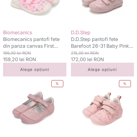
canvas
31
First
Baby
Steps
Pink
18-
-
24
Fetita
Vânzător:
Vânzător:
Biomecanics
D.D.Step
Lurex
cu
Biomecanics pantofi fete
D.D.Step pantofi fete
Rosa
palarie
din panza canvas First
Barefoot 26-31 Baby Pink -
cu
Steps 18-24 Lurex Rosa cu
Preț
Preț
Fetita cu palarie
Preț
Preț
199,00 lei RON
215,00 lei RON
stelute
stelute
standard
159,20 lei RON
redus
standard
172,00 lei RON
redus
Alege opțiuni
Alege opțiuni
D.D.Step
D.D.Step
%
%
pantofi
pantofi
fete
fete
decupati
Primii
Ponte20
pasi
supinati
19-
24-
24
29
Rose
Baby
Gold