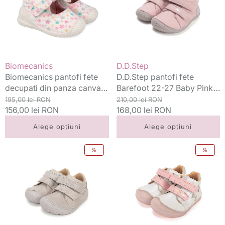
din
22-
panza
27
canvas
Baby
First
Pink
Steps
combinat
19-
Vânzător:
Vânzător:
Biomecanics
D.D.Step
24
Biomecanics pantofi fete
D.D.Step pantofi fete
Lurex
decupati din panza canvas
Barefoot 22-27 Baby Pink
Blanco
First Steps 19-24 Lurex
Preț
Preț
combinat
Preț
Preț
195,00 lei RON
210,00 lei RON
cu
Blanco cu stelute
standard
156,00 lei RON
redus
standard
168,00 lei RON
redus
stelute
Alege opțiuni
Alege opțiuni
D.D.Step
D.D.Step
%
%
pantofi
pantofi
fete
fete
Barefoot
Barefoot
20-
20-
25
25
Cream
Pearl
simplu
cu