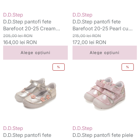
lalea
Vânzător:
Vânzător:
D.D.Step
D.D.Step
D.D.Step pantofi fete
D.D.Step pantofi fete
Barefoot 20-25 Cream
Barefoot 20-25 Pearl cu
simplu
Preț
Preț
lalea
Preț
Preț
205,00 lei RON
215,00 lei RON
standard
164,00 lei RON
redus
standard
172,00 lei RON
redus
Alege opțiuni
Alege opțiuni
D.D.Step
D.D.Step
%
%
pantofi
pantofi
fete
fete
decupati
piele
26-
20-
31
25
Gold
Rose
cu
Gold
flori
cu
raton
Vânzător:
Vânzător:
D.D.Step
D.D.Step
D.D.Step pantofi fete
D.D.Step pantofi fete piele