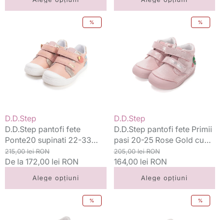
D.D.Step
D.D.Step
%
%
pantofi
pantofi
fete
fete
Ponte20
Primii
supinati
pasi
22-
20-
33
25
Baby
Rose
Pink
Gold
cu
cu
Vânzător:
Vânzător:
D.D.Step
D.D.Step
lalea
inimioara
D.D.Step pantofi fete
D.D.Step pantofi fete Primii
Ponte20 supinati 22-33
pasi 20-25 Rose Gold cu
Baby Pink cu lalea
Preț
Preț
inimioara
Preț
Preț
215,00 lei RON
205,00 lei RON
standard
De la 172,00 lei RON
redus
standard
164,00 lei RON
redus
Alege opțiuni
Alege opțiuni
D.D.Step
D.D.Step
%
%
pantofi
pantofi
fete
fete