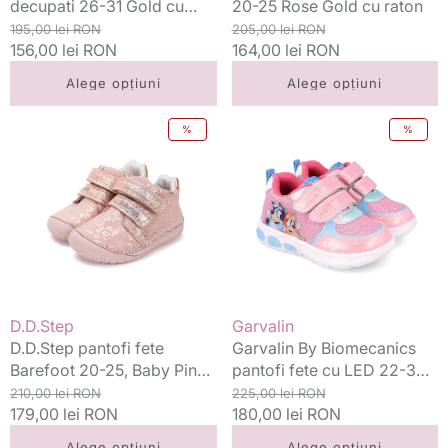
decupati 26-31 Gold cu
20-25 Rose Gold cu raton
flori
Preț
Preț
Preț
Preț
195,00 lei RON
205,00 lei RON
standard
156,00 lei RON
redus
standard
164,00 lei RON
redus
Alege opțiuni
Alege opțiuni
D.D.Step
Garvalin
%
%
pantofi
By
fete
Biomecanics
Barefoot
pantofi
20-
fete
25,
cu
Baby
LED
Pink
22-
cu
34
floricele
Mat
Vânzător:
Vânzător:
D.D.Step
Garvalin
Rosa
D.D.Step pantofi fete
Garvalin By Biomecanics
Bluey
Barefoot 20-25, Baby Pink
pantofi fete cu LED 22-34
cu floricele
Preț
Preț
Mat Rosa Bluey
Preț
Preț
210,00 lei RON
225,00 lei RON
standard
179,00 lei RON
redus
standard
180,00 lei RON
redus
Alege opțiuni
Alege opțiuni