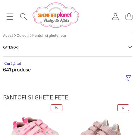
Acasă
Colecții
Pantofi si ghete fete
CATEGORII
Curăță tot
641 produse
PANTOFI SI GHETE FETE
Biomecanics
D.D.Step
%
%
pantofi
pantofi
fete
fete
din
Barefoot
panza
26-