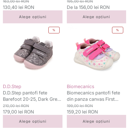
cometa
Preț
Preț
Baby Pink cu flori printate
Preț
Preț
163,00 lei RON
195,00 lei RON
standard
130,40 lei RON
redus
standard
De la 156,00 lei RON
redus
Alege opțiuni
Alege opțiuni
D.D.Step
Biomecanics
%
%
pantofi
pantofi
fete
fete
Barefoot
din
20-
panza
25,
canvas
Dark
First
Grey
Steps
cu
18-
floricele
24
Vânzător:
Vânzător:
D.D.Step
Biomecanics
Lurex
D.D.Step pantofi fete
Biomecanics pantofi fete
Blanco
Barefoot 20-25, Dark Grey
din panza canvas First
cu
cu floricele
Preț
Preț
Steps 18-24 Lurex Blanco
Preț
Preț
210,00 lei RON
199,00 lei RON
stelute
standard
179,00 lei RON
redus
cu stelute
standard
159,20 lei RON
redus
Alege opțiuni
Alege opțiuni