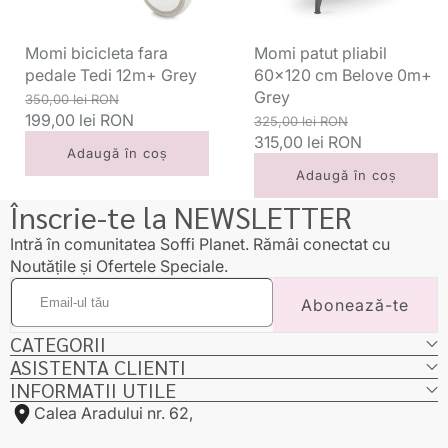
Grey
0m+
Grey
Momi bicicleta fara
Momi patut pliabil
pedale Tedi 12m+ Grey
60x120 cm Belove 0m+
Grey
Preț
Preț
350,00 lei RON
standard
199,00 lei RON
redus
Preț
Preț
325,00 lei RON
standard
315,00 lei RON
redus
Adaugă în coș
Adaugă în coș
Înscrie-te la NEWSLETTER
Intră în comunitatea Soffi Planet. Rămâi conectat cu
Noutățile și Ofertele Speciale.
Email-
Abonează-te
ul
tău
CATEGORII
ASISTENTA CLIENTI
INFORMATII UTILE
Calea Aradului nr. 62,