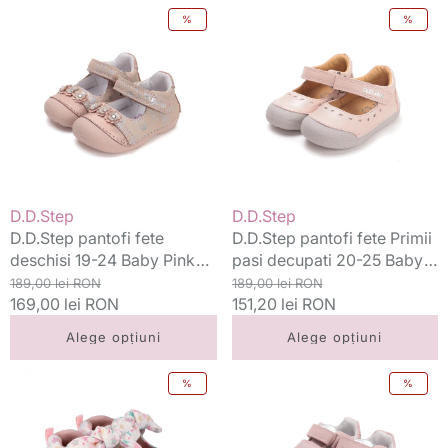
D.D.Step
D.D.Step
%
%
pantofi
pantofi
fete
fete
deschisi
Primii
19-
pasi
24
decupati
Baby
20-
Pink
25
cu
Baby
floricele
Pink
Vânzător:
Vânzător:
D.D.Step
D.D.Step
cu
D.D.Step pantofi fete
D.D.Step pantofi fete Primii
inimioare
deschisi 19-24 Baby Pink
pasi decupati 20-25 Baby
cu floricele
Preț
Preț
Pink cu inimioare
Preț
Preț
189,00 lei RON
189,00 lei RON
standard
169,00 lei RON
redus
standard
151,20 lei RON
redus
Alege opțiuni
Alege opțiuni
Biomecanics
D.D.Step
%
%
pantofi
pantofi
fete
fete
decupati
Barefoot