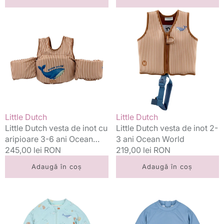
Little
Little
Dutch
Dutch
vesta
vesta
de
de
inot
inot
cu
2-
aripioare
3
3-
ani
6
Ocean
ani
World
Vânzător:
Vânzător:
Little Dutch
Little Dutch
Ocean
Little Dutch vesta de inot cu
Little Dutch vesta de inot 2-
World
aripioare 3-6 ani Ocean
3 ani Ocean World
Brown
World Brown
Preț
245,00 lei RON
Preț
219,00 lei RON
standard
standard
Adaugă în coș
Adaugă în coș
Little
Little
Dutch
Dutch
bluza
bluza
de
de