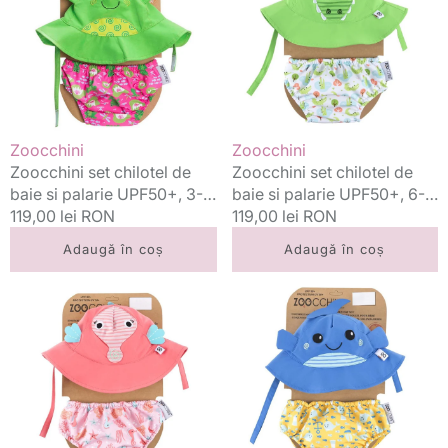
de
de
baie
baie
si
si
palarie
palarie
UPF50+,
UPF50+,
3-
6-
6
12
Vânzător:
Vânzător:
Zoocchini
Zoocchini
luni
luni
Zoocchini set chilotel de
Zoocchini set chilotel de
S,
M,
baie si palarie UPF50+, 3-6
baie si palarie UPF50+, 6-
Frog
Alligator
luni S, Frog
Preț
119,00 lei RON
12 luni M, Alligator
Preț
119,00 lei RON
standard
standard
Adaugă în coș
Adaugă în coș
Zoocchini
Zoocchini
set
set
chilotel
chilotel
de
de
baie
baie
si
si
palarie
palarie
UPF50+,
UPF50+,