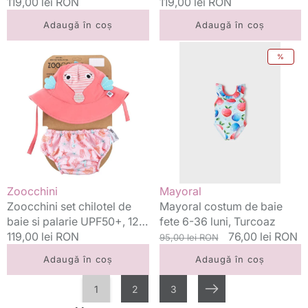
12 luni M, Seahorse
Preț
119,00 lei RON
12 luni M, Whale
Preț
119,00 lei RON
standard
standard
Adaugă în coș
Adaugă în coș
Zoocchini
Mayoral
%
set
costum
chilotel
de
de
baie
baie
fete
si
6-
palarie
36
UPF50+,
luni,
12-
Turcoaz
24
Vânzător:
Vânzător:
Zoocchini
Mayoral
luni
Zoocchini set chilotel de
Mayoral costum de baie
L,
baie si palarie UPF50+, 12-
fete 6-36 luni, Turcoaz
Seahorse
24 luni L, Seahorse
Preț
119,00 lei RON
Preț
Preț
76,00 lei RON
95,00 lei RON
standard
standard
redus
Adaugă în coș
Adaugă în coș
1
2
3
Următorul