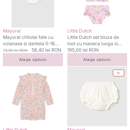
si
inot
dantela
cu
0-
maneca
18
lunga
luni
si
Vânzător:
Vânzător:
Mayoral
Little Dutch
Alb
sort
Mayoral chilotei fete cu
Little Dutch set bluza de
de
volanase si dantela 0-18
inot cu maneca lunga si
baie
luni Alb
Preț
Preț
58,40 lei RON
sort de baie UV40+
Preț
195,00 lei RON
73,00 lei RON
UV40+
standard
redus
Dreamy Mermaid
standard
Dreamy
Alege opțiuni
Alege opțiuni
Mermaid
Little
Mayoral
%
Dutch
chilotei
costum
fete
de
cu
baie
volanase
intreg
si
cu
dantela
maneca
0-
lunga
18
UV40+
luni
Vânzător:
Vânzător:
Little Dutch
Mayoral