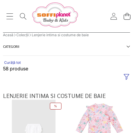
Acasă
Colecții
Lenjerie intima si costume de baie
CATEGORII
Curăță tot
58 produse
LENJERIE INTIMA SI COSTUME DE BAIE
Mayoral
Little
%
chilotei
Dutch
fete
set
cu
bluza
volanase
de