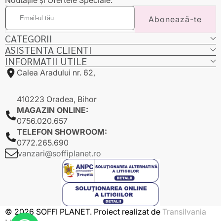
Email-
Abonează-te
ul
tău
CATEGORII
ASISTENTA CLIENTI
INFORMATII UTILE
Calea Aradului nr. 62,
410223 Oradea, Bihor
MAGAZIN ONLINE:
0756.020.657
TELEFON SHOWROOM:
0772.265.690
vanzari@soffiplanet.ro
© 2026 SOFFI PLANET. Proiect realizat de
Transilvania