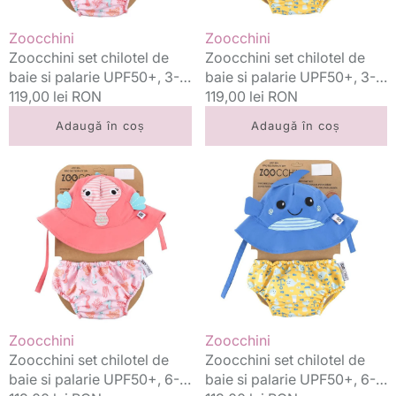
3-
3-
6
6
Vânzător:
Vânzător:
Zoocchini
Zoocchini
luni
luni
Zoocchini set chilotel de
Zoocchini set chilotel de
S,
S,
baie si palarie UPF50+, 3-6
baie si palarie UPF50+, 3-6
Seahorse
Whale
luni S, Seahorse
Preț
119,00 lei RON
luni S, Whale
Preț
119,00 lei RON
standard
standard
Adaugă în coș
Adaugă în coș
Zoocchini
Zoocchini
set
set
chilotel
chilotel
de
de
baie
baie
si
si
palarie
palarie
UPF50+,
UPF50+,
6-
6-
12
12
Vânzător:
Vânzător:
Zoocchini
Zoocchini
luni
luni
Zoocchini set chilotel de
Zoocchini set chilotel de
M,
M,
baie si palarie UPF50+, 6-
baie si palarie UPF50+, 6-
Seahorse
Whale