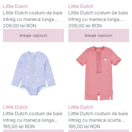
UV40+
UV40+
Vânzător:
Vânzător:
Little Dutch
Little Dutch
Ocean
Ocean
Little Dutch costum de baie
Little Dutch costum de baie
Splash
Adventure
intreg cu maneca lunga
intreg cu maneca lunga
UV40+ Ocean Splash
Preț
209,00 lei RON
UV40+ Ocean Adventure
Preț
209,00 lei RON
standard
standard
Alege opțiuni
Alege opțiuni
Little
Little
Dutch
Dutch
costum
costum
de
de
baie
baie
intreg
intreg
cu
cu
maneca
maneca
lunga
scurta
UV40+
UV40+
Vânzător:
Vânzător:
Little Dutch
Little Dutch
Dreamy
Dreamy
Little Dutch costum de baie
Little Dutch costum de baie
Lavender
Pink
intreg cu maneca lunga
intreg cu maneca scurta
Sparkle
UV40+ Dreamy Lavender
Preț
195,00 lei RON
UV40+ Dreamy Pink
Preț
195,00 lei RON