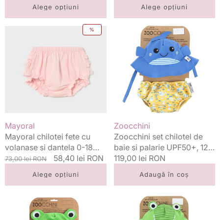
standard
Sparkle
standard
Alege opțiuni
Alege opțiuni
Mayoral
Zoocchini
%
chilotei
set
fete
chilotel
cu
de
volanase
baie
si
si
dantela
palarie
0-
UPF50+,
18
12-
luni
24
Vânzător:
Vânzător:
Mayoral
Zoocchini
Roz
luni
Mayoral chilotei fete cu
Zoocchini set chilotel de
baby
L,
volanase si dantela 0-18
baie si palarie UPF50+, 12-
Whale
luni Roz baby
Preț
Preț
58,40 lei RON
24 luni L, Whale
Preț
119,00 lei RON
73,00 lei RON
standard
redus
standard
Alege opțiuni
Adaugă în coș
Zoocchini
Zoocchini
set
set
chilotel
chilotel