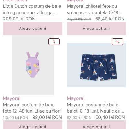
Dreamy
Off-
Little Dutch costum de baie
Mayoral chilotei fete cu
Flowerfield
white
intreg cu maneca lunga
volanase si dantela 0-18
UV40+ Dreamy Flowerfield
Preț
209,00 lei RON
luni Off-white
Preț
Preț
58,40 lei RON
73,00 lei RON
standard
standard
redus
Alege opțiuni
Alege opțiuni
Mayoral
Mayoral
%
%
costum
costum
de
de
baie
baie
fete
baieti
12-
0-
48
18
luni
luni,
Lilac
Nautic
cu
cu
Vânzător:
Vânzător:
Mayoral
Mayoral
flori
vaporasi
Mayoral costum de baie
Mayoral costum de baie
fete 12-48 luni Lilac cu flori
baieti 0-18 luni, Nautic cu
Preț
Preț
92,00 lei RON
vaporasi
Preț
Preț
50,40 lei RON
115,00 lei RON
63,00 lei RON
standard
redus
standard
redus
Alege opțiuni
Alege opțiuni