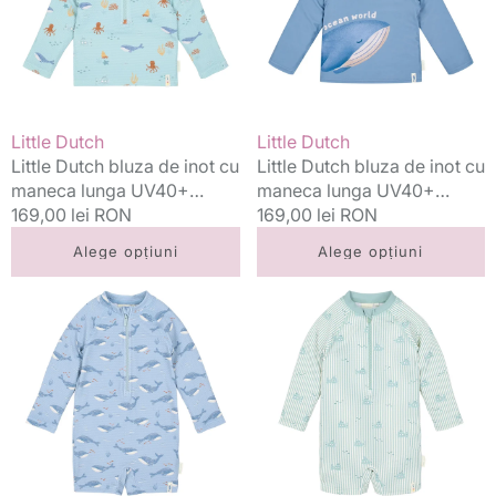
inot
inot
cu
cu
maneca
maneca
lunga
lunga
UV40+
UV40+
Ocean
Ocean
Vânzător:
Vânzător:
Little Dutch
Little Dutch
Friends
Blue
Little Dutch bluza de inot cu
Little Dutch bluza de inot cu
maneca lunga UV40+
maneca lunga UV40+
Ocean Friends
Preț
169,00 lei RON
Ocean Blue
Preț
169,00 lei RON
standard
standard
Alege opțiuni
Alege opțiuni
Little
Little
Dutch
Dutch
costum
costum
de
de
baie
baie
intreg
intreg
cu
cu
maneca
maneca
lunga
lunga