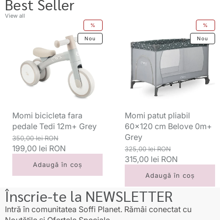
Best Seller
View all
Momi
Momi
%
%
bicicleta
patut
Nou
Nou
fara
pliabil
pedale
60x120
Tedi
cm
12m+
Belove
Grey
0m+
Grey
Momi bicicleta fara
Momi patut pliabil
pedale Tedi 12m+ Grey
60x120 cm Belove 0m+
Grey
Preț
Preț
350,00 lei RON
standard
199,00 lei RON
redus
Preț
Preț
325,00 lei RON
standard
315,00 lei RON
redus
Adaugă în coș
Adaugă în coș
Înscrie-te la NEWSLETTER
Intră în comunitatea Soffi Planet. Rămâi conectat cu
Noutățile și Ofertele Speciale.